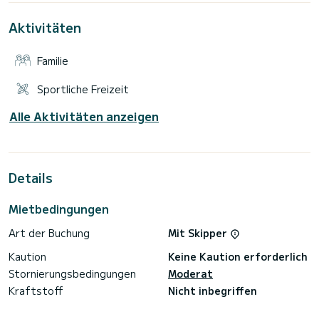
Das Boot verfügt über:
Aktivitäten
- Ein Zodiac Yachtline 420 Delux-Anbau
- 1 Seadoo GTI Limited Jetski 155< br>- Wasserski,
Wakeboard, Schnorchelmasken...
Familie
Der angezeigte Preis versteht sich ohne Steuern und dient
nur zur Information. Zögern Sie nicht, uns für einen genauen
Sportliche Freizeit
Preis zu kontaktieren.
Alle Aktivitäten anzeigen
Zögern Sie nicht, uns für weitere Informationen über
Details
Mietbedingungen
Art der Buchung
Mit Skipper
Kaution
Keine Kaution erforderlich
Stornierungsbedingungen
Moderat
Kraftstoff
Nicht inbegriffen