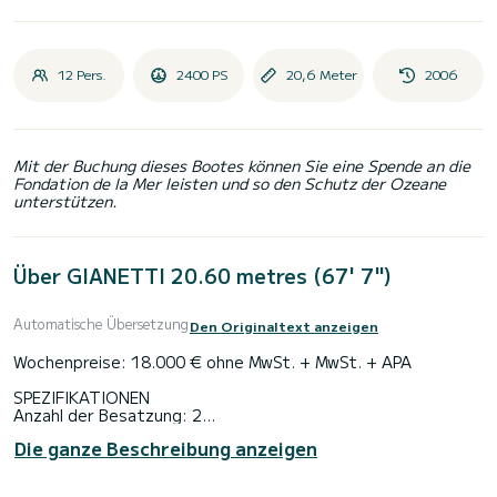
12 Pers.
2400 PS
20,6 Meter
2006
Mit der Buchung dieses Bootes können Sie eine Spende an die
Fondation de la Mer leisten und so den Schutz der Ozeane
unterstützen.
Über GIANETTI 20.60 metres (67' 7")
Automatische Übersetzung
Den Originaltext anzeigen
Wochenpreise: 18.000 € ohne MwSt. + MwSt. + APA
SPEZIFIKATIONEN
Anzahl der Besatzung: 2
Flagge: Französisch
Die ganze Beschreibung anzeigen
Klimaanlage
AUSSTATTUNG