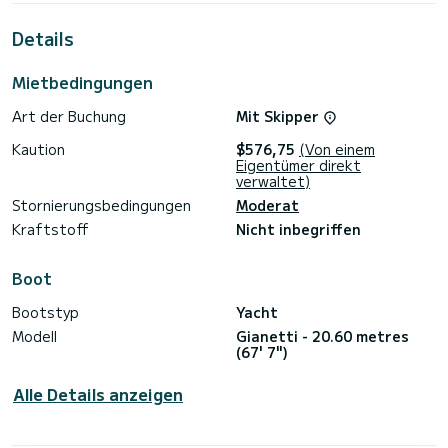
Reisegeschwindigkeit: 22
Kraftstoffverbrauch: 400 Liter/Std.
Details
UNTERKUNFT
Kabinenkonfiguration: 2 Doppelbetten
Mietbedingungen
Bettkonfiguration: 2 Queensize-Betten
Anzahl der Gäste: 4
Art der Buchung
Mit Skipper
WASSERSPORT
Kaution
$576,75
(Von einem
Tender + Spielzeug: Kleiner Tender
Eigentümer direkt
verwaltet)
Stornierungsbedingungen
Moderat
Kraftstoff
Nicht inbegriffen
Boot
Bootstyp
Yacht
Modell
Gianetti - 20.60 metres
(67' 7")
Alle Details anzeigen