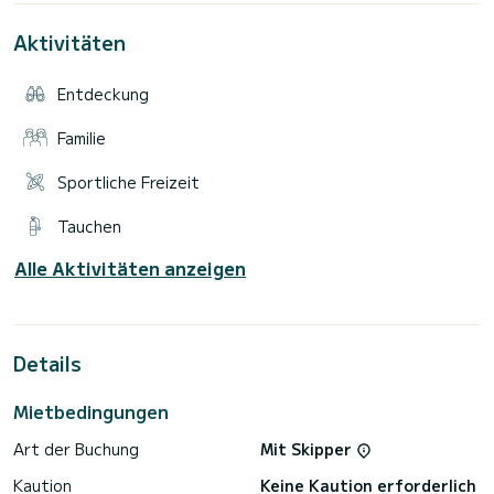
usw.)
Aktivitäten
Auf den Fotos finden Sie den Komfort dieses Luxusbootes.
Der Preis beträgt 24.500 € ohne Steuern pro Woche.
Entdeckung
Zögern Sie nicht, uns eine Angebotsanfrage zu senden, wir
Familie
Sportliche Freizeit
Tauchen
Alle Aktivitäten anzeigen
Details
Mietbedingungen
Art der Buchung
Mit Skipper
Kaution
Keine Kaution erforderlich