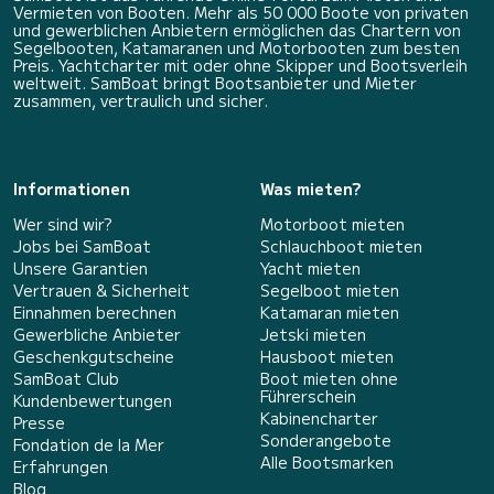
Vermieten von Booten. Mehr als 50 000 Boote von privaten
und gewerblichen Anbietern ermöglichen das Chartern von
Segelbooten, Katamaranen und Motorbooten zum besten
Preis. Yachtcharter mit oder ohne Skipper und Bootsverleih
weltweit. SamBoat bringt Bootsanbieter und Mieter
zusammen, vertraulich und sicher.
Informationen
Was mieten?
Wer sind wir?
Motorboot mieten
Jobs bei SamBoat
Schlauchboot mieten
Unsere Garantien
Yacht mieten
Vertrauen & Sicherheit
Segelboot mieten
Einnahmen berechnen
Katamaran mieten
Gewerbliche Anbieter
Jetski mieten
Geschenkgutscheine
Hausboot mieten
SamBoat Club
Boot mieten ohne
Führerschein
Kundenbewertungen
Kabinencharter
Presse
Sonderangebote
Fondation de la Mer
Alle Bootsmarken
Erfahrungen
Blog