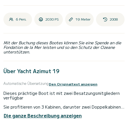
6 Pers.
2030 PS
19 Meter
2008
Mit der Buchung dieses Bootes können Sie eine Spende an die
Fondation de la Mer leisten und so den Schutz der Ozeane
unterstützen.
Über Yacht Azimut 19
Automatische Übersetzung
Den Originaltext anzeigen
Dieses prächtige Boot ist mit zwei Besatzungsmitgliedern
verfügbar
Sie profitieren von 3 Kabinen, darunter zwei Doppelkabinen
und einer Kabine mit zwei Einzelbetten.
Die ganze Beschreibung anzeigen
Sie haben im Boot die gesamte Tauchausrüstung,
Ausrüstung für Wassersportarten (Wakeboard, Ski, Boje