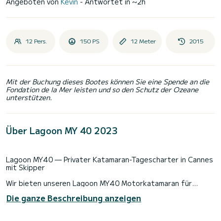
Angeboten von
Kevin
- Antwortet in ~2h
12 Pers.
150 PS
12 Meter
2015
Mit der Buchung dieses Bootes können Sie eine Spende an die
Fondation de la Mer leisten und so den Schutz der Ozeane
unterstützen.
Über Lagoon MY 40 2023
Lagoon MY40 — Privater Katamaran-Tagescharter in Cannes
mit Skipper
Wir bieten unseren Lagoon MY40 Motorkatamaran für
private Tagesausflüge ab Cannes an, mit Kevin, unserem
Die ganze Beschreibung anzeigen
professionellen Skipper und erfahrenen Kenner der Côte
d’Azur.