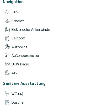
Navigation
Die Rückkehr erfolgt um 18:00 Uhr. Eine Verlängerung kann je
nach Verfügbarkeit von Boot und Skipper möglich sein, zum
GPS
Preis von 150 € pro zusätzlicher Stunde, im Voraus zu
bestätigen.
Echolot
Kevin begleitet Sie während des gesamten Tages, damit die
Erfahrung angenehm, sicher und reibungslos verläuft. Er
Elektrische Ankerwinde
kennt die Ankerplätze rund um Cannes sehr gut und passt
den Ausflug immer an die Bedingungen des Tages an.
Beiboot
Teilen Sie uns Ihr gewünschtes Datum und die Anzahl der
Personen an Bord mit, und wir bestätigen Ihnen schnell die
Autopilot
Verfügbarkeit, um Ihren privaten Tag auf See vorzubereiten:
Cannes hinter sich lassen, die klaren Gewässer der Lérins-
Außenbordmotor
Inseln erreichen, Zeit zum Entspannen vor Anker nehmen und
einfach einen besonderen Moment an der Côte d’Azur
UKW Radio
AIS
Sanitäre Ausstattung
WC (4)
Dusche