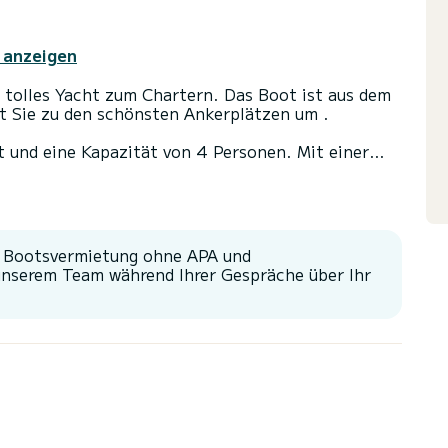
 anzeigen
 tolles Yacht zum Chartern. Das Boot ist aus dem
t Sie zu den schönsten Ankerplätzen um .
 und eine Kapazität von 4 Personen. Mit einer
fekter Begleiter sein, um einen einzigartigen
gen.
44 über 2 Toiletten mit Dusche
r Bootsvermietung ohne APA und
stung ausgestattet: TV, Außenlautsprecher, WLAN
unserem Team während Ihrer Gespräche über Ihr
ge, Grill, Klimaanlage.