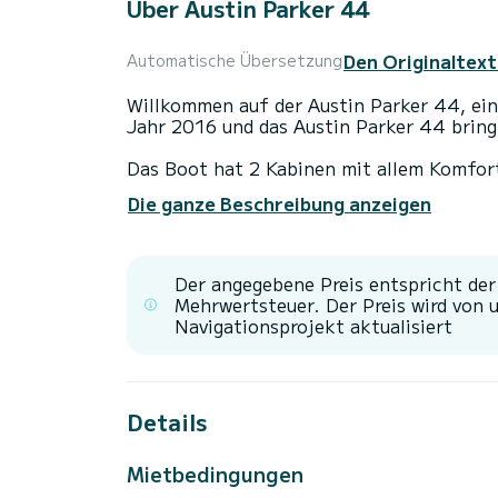
Über Austin Parker 44
Den Originaltext
Automatische Übersetzung
Willkommen auf der Austin Parker 44, ein
Jahr 2016 und das Austin Parker 44 bring
Das Boot hat 2 Kabinen mit allem Komfort
Gesamtlänge von 13 Metern wird es Ihr per
Die ganze Beschreibung anzeigen
Urlaub auf dem Wasser in der Umgebung von zu verbrin
Für Ihren Komfort verfügt Austin Parker 
Der angegebene Preis entspricht de
Es ist unter anderem mit folgender Ausrü
Mehrwertsteuer. Der Preis wird von 
und Internet, Deckdusche, Entsalzungsanla
Navigationsprojekt aktualisiert
Details
Mietbedingungen