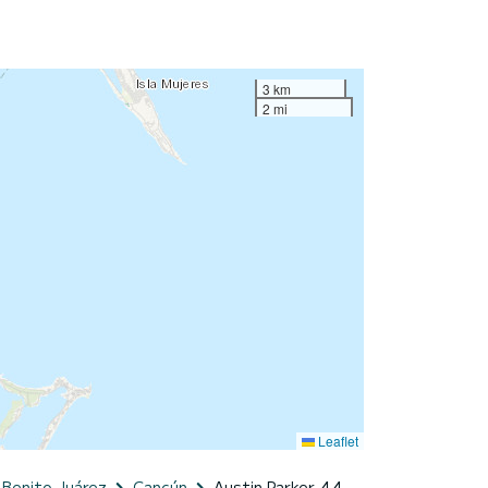
3 km
2 mi
Leaflet
Benito Juárez
Cancún
Austin Parker 44