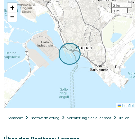
2 km
+
1 mi
−
Leaflet
Samboat
Bootsvermietung
Vermietung Schlauchboot
Italien
S
Über den Besitzer: Lorenzo