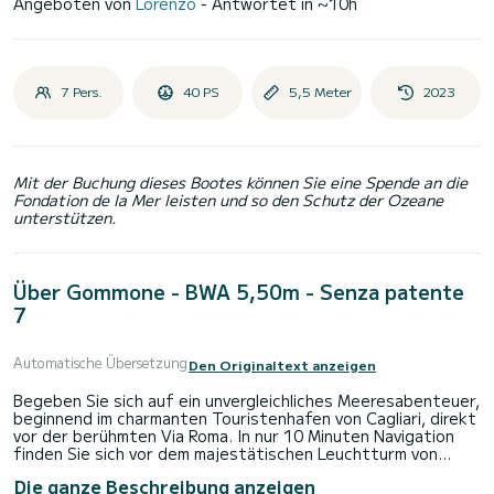
Angeboten von
Lorenzo
- Antwortet in ~10h
7 Pers.
40 PS
5,5 Meter
2023
Mit der Buchung dieses Bootes können Sie eine Spende an die
Fondation de la Mer leisten und so den Schutz der Ozeane
unterstützen.
Über Gommone - BWA 5,50m - Senza patente
7
Automatische Übersetzung
Den Originaltext anzeigen
Begeben Sie sich auf ein unvergleichliches Meeresabenteuer,
beginnend im charmanten Touristenhafen von Cagliari, direkt
vor der berühmten Via Roma. In nur 10 Minuten Navigation
finden Sie sich vor dem majestätischen Leuchtturm von
Capo Sant'Elia wieder, nur der erste der unglaublichen
Die ganze Beschreibung anzeigen
Stopps, die Sie erwarten. Von dort aus unternehmen Sie