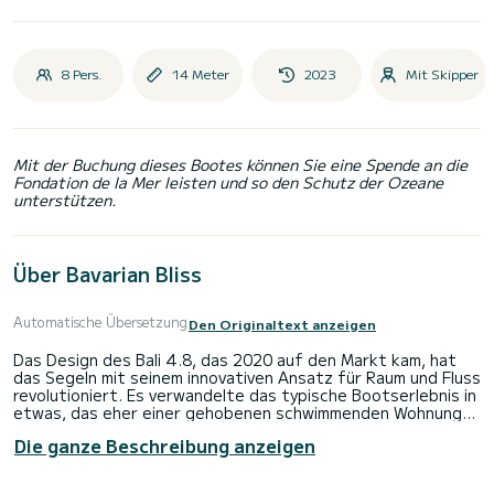
8 Pers.
14 Meter
2023
Mit Skipper
Mit der Buchung dieses Bootes können Sie eine Spende an die
Fondation de la Mer leisten und so den Schutz der Ozeane
unterstützen.
Über Bavarian Bliss
Automatische Übersetzung
Den Originaltext anzeigen
Das Design des Bali 4.8, das 2020 auf den Markt kam, hat
das Segeln mit seinem innovativen Ansatz für Raum und Fluss
revolutioniert. Es verwandelte das typische Bootserlebnis in
etwas, das eher einer gehobenen schwimmenden Wohnung
ähnelt, und betont großzügige offene Bereiche und nahtlose
Die ganze Beschreibung anzeigen
Bewegung um das Schiff.
Bali Katamarane sind bekannt für ihre außergewöhnliche