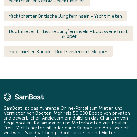
Yachtcharter Karibik – Yacht mieten
Yachtcharter Britische Jungferninseln – Yacht mieten
Boot mieten Britische Jungferninseln – Bootsverleih mit
Skipper
Boot mieten Karibik – Bootsverleih mit Skipper
SamBoat ist das führende Online-Portal zum Mieten und
Vermieten von Booten. Mehr als 50 000 Boote von privaten
und gewerblichen Anbietern ermöglichen das Chartern von
Segelbooten, Katamaranen und Motorbooten zum besten
Preis. Yachtcharter mit oder ohne Skipper und Bootsverleih
weltweit. SamBoat bringt Bootsanbieter und Mieter