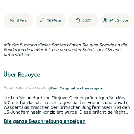
8 Pers.
18 Meter
2007
Mit Skipper
Mit der Buchung dieses Bootes können Sie eine Spende an die
Fondation de la Mer leisten und so den Schutz der Ozeane
unterstützen.
Über ReJoyce
Automatische Übersetzung
Den Originaltext anzeigen
Treten Sie an Bord von "Rejoyce", einer prächtigen Sea Ray
60', die für das ultimative Tagescharter-Erlebnis und private
Wassertaxis zwischen den Britischen Jungferninseln und den
US-Jungferninseln konzipiert wurde. Diese prächtige Yacht
vereint Luxus mit Funktionalität und bietet eine elegante
Die ganze Beschreibung anzeigen
und effiziente Möglichkeit, die Schönheit der karibischen
Meere zu erkunden.