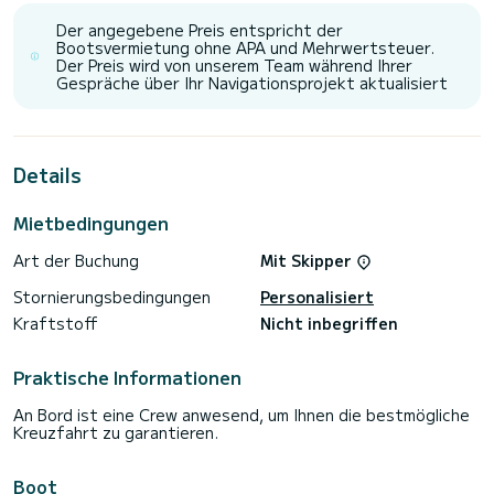
Das Deck der Rejoyce ist geräumig und einladend, ideal zum
Sonnenbaden in der karibischen Sonne oder zum Genießen
Der angegebene Preis entspricht der
intimer Mahlzeiten mit einem Panoramablick auf den Ozean.
Bootsvermietung ohne APA und Mehrwertsteuer.
Im Inneren verfügt die Yacht über einen modernen und
Der Preis wird von unserem Team während Ihrer
raffinierten Salon, eine gut ausgestattete Kombüse und
Gespräche über Ihr Navigationsprojekt aktualisiert
komfortable Sitzbereiche, die jede Reise so angenehm wie
das Ziel machen.
Spezialisiert auf Tagescharter und private Transfers bietet
Rejoyce eine nahtlose und stilvolle Möglichkeit, die Gewässer
Details
zwischen den BVI und USVI zu befahren. Ob Sie einen
gemütlichen Tag auf See verbringen, abgelegene Buchten
erkunden oder einen schnellen und luxuriösen Transfer
Mietbedingungen
benötigen, Rejoyce ist ausgestattet, um ein
Art der Buchung
Mit Skipper
Stornierungsbedingungen
Personalisiert
Kraftstoff
Nicht inbegriffen
Praktische Informationen
An Bord ist eine Crew anwesend, um Ihnen die bestmögliche
Kreuzfahrt zu garantieren.
Boot