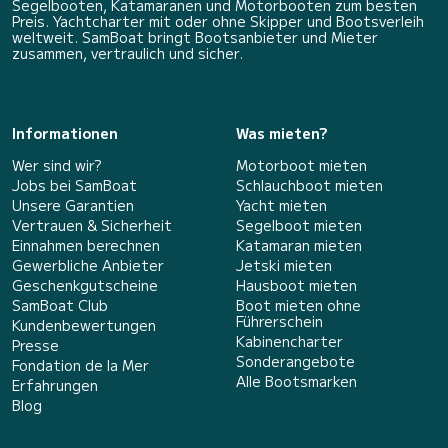
Segelbooten, Katamaranen und Motorbooten zum besten
Preis. Yachtcharter mit oder ohne Skipper und Bootsverleih
weltweit. SamBoat bringt Bootsanbieter und Mieter
zusammen, vertraulich und sicher.
Informationen
Was mieten?
Wer sind wir?
Motorboot mieten
Jobs bei SamBoat
Schlauchboot mieten
Unsere Garantien
Yacht mieten
Vertrauen & Sicherheit
Segelboot mieten
Einnahmen berechnen
Katamaran mieten
Gewerbliche Anbieter
Jetski mieten
Geschenkgutscheine
Hausboot mieten
SamBoat Club
Boot mieten ohne
Führerschein
Kundenbewertungen
Kabinencharter
Presse
Sonderangebote
Fondation de la Mer
Alle Bootsmarken
Erfahrungen
Blog