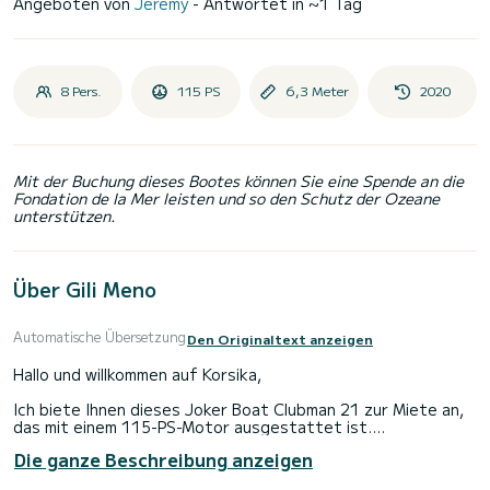
Angeboten von
Jeremy
- Antwortet in ~1 Tag
8 Pers.
115 PS
6,3 Meter
2020
Mit der Buchung dieses Bootes können Sie eine Spende an die
Fondation de la Mer leisten und so den Schutz der Ozeane
unterstützen.
Über Gili Meno
Automatische Übersetzung
Den Originaltext anzeigen
Hallo und willkommen auf Korsika,
Ich biete Ihnen dieses Joker Boat Clubman 21 zur Miete an,
das mit einem 115-PS-Motor ausgestattet ist.
Die ganze Beschreibung anzeigen
Es verfügt über ein GPS, eine Leiter, eine Dusche, ein Bimini-
Top und eine Kühlbox mit Eisbeuteln.