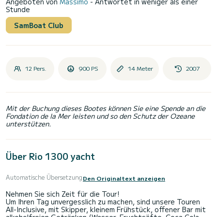
Angeboten von
Massimo
- Antwortet in weniger als einer
Stunde
SamBoat Club
12 Pers.
900 PS
14 Meter
2007
Mit der Buchung dieses Bootes können Sie eine Spende an die
Fondation de la Mer leisten und so den Schutz der Ozeane
unterstützen.
Über Rio 1300 yacht
Automatische Übersetzung
Den Originaltext anzeigen
Nehmen Sie sich Zeit für die Tour!
Um Ihren Tag unvergesslich zu machen, sind unsere Touren
All-Inclusive, mit Skipper, kleinem Frühstück, offener Bar mit
alkoholfreien Getränken (Wasser, Fruchtsäfte, Coca Cola