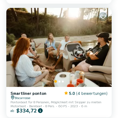
dem Biscarrosse-See mit Familie oder Freunden an. Für 16
Personen zugelassen, bietet das Boot viel Platz für ein angenehmes
Erlebnis. Der Zugang erfolgt vom Kai im Hafen von Biscarrosse, wo
das Boot immer im Wasser liegt. Wir haben uns...
Smartliner ponton
5.0
(4 bewertungen)
Biscarrosse
Pontonboot für 8 Personen, Möglichkeit mit Skipper zu mieten
Motorboot
Bareboat
8 Pers.
60 PS
2023
6 m
$334,72
ab