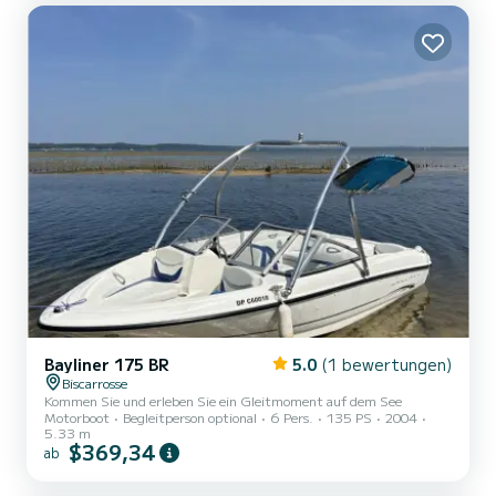
angenehmes Erlebnis. Der Zugang erfolgt am Kai im Hafen von
Biscarosse, wo das Boot immer im Wasser liegt. Wir haben uns für
einen Yama...
Bayliner 175 BR
5.0
(1 bewertungen)
Biscarrosse
Kommen Sie und erleben Sie ein Gleitmoment auf dem See
Motorboot
Begleitperson optional
6 Pers.
135 PS
2004
5.33 m
$369,34
ab