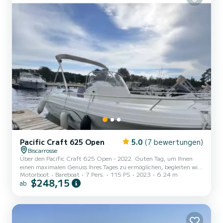
Pacific Craft 625 Open
5.0
(7 bewertungen)
Biscarrosse
Über den Pacific Craft 625 Open - 2022. Guten Tag, um Ihnen
einen maximalen Genuss Ihres Tages zu ermöglichen, begleiten wir
Motorboot
Bareboat
7 Pers.
115 PS
2023
6.24 m
Sie bei der Übernahme und das Tanken wird bei der Abfahrt
$248,15
ab
erledigt, um Zeit zu sparen!!! Wir bieten Ihnen diesen
wunderschönen neuen Pacific Craft 625 für Ihre Ausflüge auf dem
Biscarrosse-See mit Familie oder Freunden an. Zugelassen für 7
Personen für ein angenehmes Erlebnis. Der Zugang erfolgt am Kai
im Hafen von Biscarrosse, wo das Boot immer im Wasser liegt. Wir