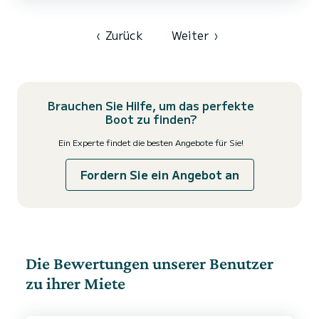
und bietet viel Platz für ein angenehmes Erlebnis. Der Zugang
erfolgt am Kai des Hafens Biscarosse, wo das Boot noch im Wasser
liegt. Wir haben uns für einen Yamaha-Viertaktmoto...
‹
Zurück
Weiter
›
Brauchen Sie Hilfe, um das perfekte
Boot zu finden?
Ein Experte findet die besten Angebote für Sie!
Fordern Sie ein Angebot an
Die Bewertungen unserer Benutzer
zu ihrer Miete