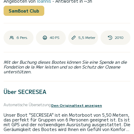
Angeboten von
Ioannis
- Antwortet in ~3h
SamBoat Club
6 Pers.
40 PS
5,5 Meter
2010
Mit der Buchung dieses Bootes können Sie eine Spende an die
Fondation de la Mer leisten und so den Schutz der Ozeane
unterstützen.
Über SECRESEA
Automatische Übersetzung
Den Originaltext anzeigen
Unser Boot "SECRESEA" ist ein Motorboot von 5,50 Metern,
das perfekt für Gruppen von 6 Personen geeignet ist. Es ist
mit GPS und der notwendigen Ausrüstung ausgestattet. Die
Geräumigkeit des Bootes wird Ihnen ein Gefühl von Komfort
und Sicherheit bieten.