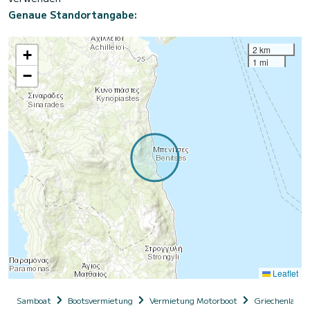
Genaue Standortangabe:
2 km
+
1 mi
−
Leaflet
Samboat
Bootsvermietung
Vermietung Motorboot
Griechenland