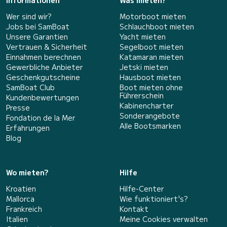
Informationen
Was mieten?
Wer sind wir?
Motorboot mieten
Jobs bei SamBoat
Schlauchboot mieten
Unsere Garantien
Yacht mieten
Vertrauen & Sicherheit
Segelboot mieten
Einnahmen berechnen
Katamaran mieten
Gewerbliche Anbieter
Jetski mieten
Geschenkgutscheine
Hausboot mieten
SamBoat Club
Boot mieten ohne
Führerschein
Kundenbewertungen
Kabinencharter
Presse
Sonderangebote
Fondation de la Mer
Alle Bootsmarken
Erfahrungen
Blog
Wo mieten?
Hilfe
Kroatien
Hilfe-Center
Mallorca
Wie funktioniert's?
Frankreich
Kontakt
Italien
Meine Cookies verwalten