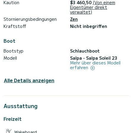
Zögern Sie nicht, mich zu kontaktieren, wenn Sie mehr wissen
Kaution
$3 460,50
(Von einem
Eigentümer direkt
verwaltet)
Stornierungsbedingungen
Zen
Kraftstoff
Nicht inbegriffen
Boot
Bootstyp
Schlauchboot
Modell
Salpa - Salpa Soleil 23
Mehr über dieses Modell
erfahren
Alle Details anzeigen
Ausstattung
Freizeit
Wakeboard