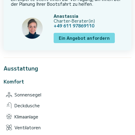
der Planung Ihrer Bootsfahrt zu helfen.
Anastassia
Charter-Berater(in)
+49 611 97869110
Ein Angebot anfordern
Ausstattung
Komfort
Sonnensegel
Deckdusche
Klimaanlage
Ventilatoren