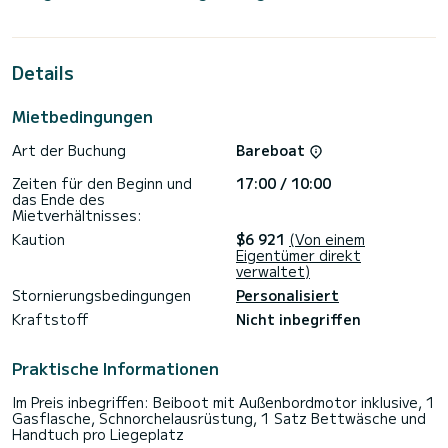
bietet Platz für 10 Passagiere. Mit einer Gesamtlänge von
13 Metern und 114 PS wird es Ihr bester Freund sein, wenn
Sie außergewöhnliche Ferien auf den Gewässern von Marina
Bas du Fort
Details
Für Ihren Komfort verfügt PERIWINKLE über 4 Toiletten mit
Dusche
Mietbedingungen
Dieses Boot ist mit einem Großsegel mit Latten und einer
Art der Buchung
Bareboat
Rollgenua ausgestattet. Es verfügt über folgende
Ausstattung: Autopilot, Lautsprecher, USB-Stecker,
Zeiten für den Beginn und
17:00 / 10:00
Deckdusche, Wassermacher, Elektrische Winde.
das Ende des
Mietverhältnisses:
Wir laden Sie ein, direkt über die Plattform ein Angebot
anzufordern. Wir werden uns mit unseren besten Angeboten
Kaution
$6 921
(Von einem
Eigentümer direkt
verwaltet)
Stornierungsbedingungen
Personalisiert
Kraftstoff
Nicht inbegriffen
Praktische Informationen
Im Preis inbegriffen: Beiboot mit Außenbordmotor inklusive, 1
Gasflasche, Schnorchelausrüstung, 1 Satz Bettwäsche und
Handtuch pro Liegeplatz