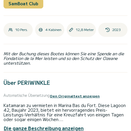
SamBoat Club
10 Pers.
4 Kabinen
12,8 Meter
2023
Mit der Buchung dieses Bootes können Sie eine Spende an die
Fondation de la Mer leisten und so den Schutz der Ozeane
unterstützen.
Über PERIWINKLE
Automatische Übersetzung
Den Originaltext anzeigen
Katamaran zu vermieten in Marina Bas du Fort. Diese Lagoon
42, Baujahr 2023, bietet ein hervorragendes Preis-
Leistungs-Verhältnis für eine Kreuzfahrt von einigen Tagen
oder sogar einigen Wochen.
Die ganze Beschreibung anzeigen
Das Boot verfügt über 4 Kabinen mit allem Komfort und