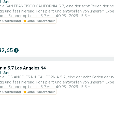
i Bari
die SAN FRANCISCO CALIFORNIA 5.7, eine der acht Perlen der neuen PeterNautica
rtig und faszinierend, konzipiert und entworfen von unserem Ex
oot
Skipper optional
5 Pers.
40 PS
2023
5.5 m
eim Segeln und an Bord. Motorisiert mit dem neuen Yamaha F40 H
le Stornierung
Ohne Führerschein
sigkeit auszeichnet, ein Außenbordmotor, der eine hohe Leistung
32,65
nia 5.7 Los Angeles N4
i Bari
die LOS ANGELES N4 CALIFORNIA 5.7, eine der acht Perlen der neuen PeterNautic
rtig und faszinierend, konzipiert und entworfen von unserem Ex
oot
Skipper optional
5 Pers.
40 PS
2023
5.5 m
 beim Segeln und an Bord. Motorisiert mit dem neuen Yamaha F40
le Stornierung
Ohne Führerschein
sigkeit auszeichnet, ein Außenbordmotor, der eine hohe Leistun