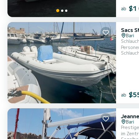
$1
ab
Sacs S
Bari
Schlauch
Persone
Schlauc
$5
ab
Jeanne
Bari
Prestige
im Zentr