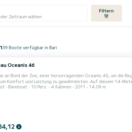
Filtern
oder Zeitraum wählen
n
39 Boote verfügbar in Bari
au Oceanis 46
ie an Bord der Zoe, einer hervorragenden Oceanis 46, um die Re
t und Leistung zu gewährleisten. Auf diesem 14-Meter-Segelboot werden Sie eine außergewöhnliche
ot
Bareboat
10 Pers.
4 Kabinen
2011
14.09 m
t erleben. Sie können bis zu 10 Personen unterbringen und die 4 Kabinen m
Dieses Boot ist mit einem Großsegel durchgelattet und eine Rollgenua. Es verfügt über folgende
u...
84,12