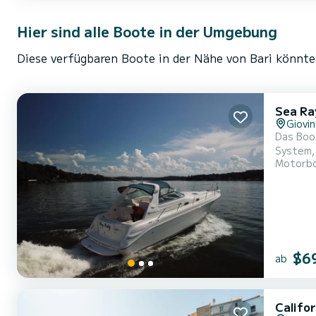
Hier sind alle Boote in der Umgebung
Diese verfügbaren Boote in der Nähe von Bari könnten
Sea Ra
Giovi
Das Boo
System,
Motorb
Cockpit
$6
ab
Califo