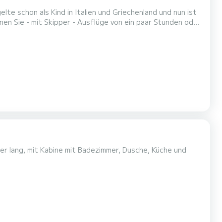
te schon als Kind in Italien und Griechenland und nun ist
n Sie - mit Skipper - Ausflüge von ein paar Stunden oder
 Sie eine andere Art, das Meer zu erleben: Steigen Sie an
Bord meines Segelkatamarans und genießen Sie einen schönen Tag der Entspannung. Kontaktieren Sie mich, um die Daue...
er lang, mit Kabine mit Badezimmer, Dusche, Küche und