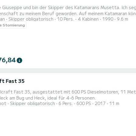
e Giuseppe und bin der Skipper des Katamarans Musetta. Ich segel
denschaft zu meinem Beruf geworden. Auf meinem Katamaran könne
an
Skipper obligatorisch
10 Pers.
4 Kabinen
1990
9.6 m
nzen Tag machen, Feiern organisieren und vieles mehr. Entdecken
le Stornierung
76,84
ft Fast 35
lcraft Fast 35, ausgestattet mit 600 PS Dieselmotoren, 11 Met
eck am Bug und Heck, ideal für 4-6 Personen.
oot
Skipper obligatorisch
6 Pers.
600 PS
2017
11 m