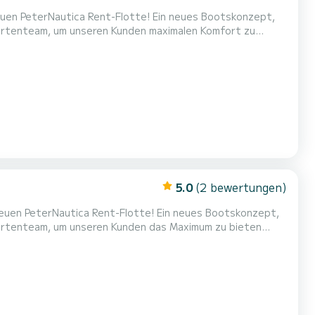
 Rent-Flotte! Ein neues Bootskonzept,
pertenteam, um unseren Kunden maximalen Komfort zu
ETL, dem Arbeitstier der Marke, das sich durch seine
 in Kombination mit garantieren kann vernachlässigbarer
5.0
(2 bewertungen)
a Rent-Flotte! Ein neues Bootskonzept,
pertenteam, um unseren Kunden das Maximum zu bieten
 HETL, dem Arbeitspferd der Marke, das sich durch seine
g garantieren kann kombiniert mit vernachlässigbarem