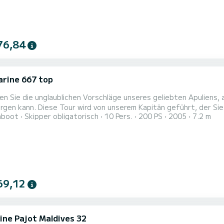
76,84
rine 667 top
n Sie die unglaublichen Vorschläge unseres geliebten Apuliens,
rgen kann. Diese Tour wird von unserem Kapitän geführt, der S
hboot
Skipper obligatorisch
10 Pers.
200 PS
2005
7.2 m
ird. All dies wird durch eine köstliche Verkostung typischer P
69,12
ine Pajot Maldives 32