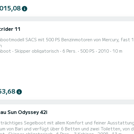
 015,08
trider 11
bootmodell SACS mit 500 PS Benzinmotoren von Mercury, fast 10
n
hboot
Skipper obligatorisch
6 Pers.
500 PS
2010
10 m
53,68
au Sun Odyssey 42i
trächtiges Segelboot mit allem Komfort und feiner Ausstattung
um von Bari und verfügt über 6 Betten und zwei Toiletten, von den