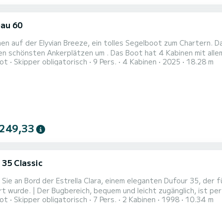
au 60
en auf der Elyvian Breeze, ein tolles Segelboot zum Chartern. 
rplätzen um . Das Boot hat 4 Kabinen mit allem Komfort und eine Kapazität von 9 Personen. Mit einer
ot
Skipper obligatorisch
9 Pers.
4 Kabinen
2025
18.28 m
nge von 18 Metern wird es Ihr perfekter Begleiter sein, um ein
 249,33
 35 Classic
Sie an Bord der Estrella Clara, einem eleganten Dufour 35, der 
rt wurde. | Der Bugbereich, bequem und leicht zugänglich, ist per
ot
Skipper obligatorisch
7 Pers.
2 Kabinen
1998
10.34 m
n und die Küste Apuliens direkt vom Meer aus zu bewundern. Da
g an Bord angenehm und sicher, auch barfuß. | Ideal für ruhige
u...