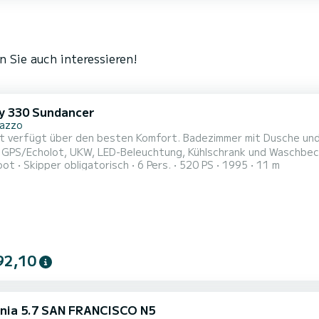
 Sie auch interessieren!
y 330 Sundancer
nazzo
t verfügt über den besten Komfort. Badezimmer mit Dusche und 
 GPS/Echolot, UKW, LED-Beleuchtung, Kühlschrank und Waschbec
oot
Skipper obligatorisch
6 Pers.
520 PS
1995
11 m
abdeckung, Sonnenpolster am Bug.
92,10
rnia 5.7 SAN FRANCISCO N5