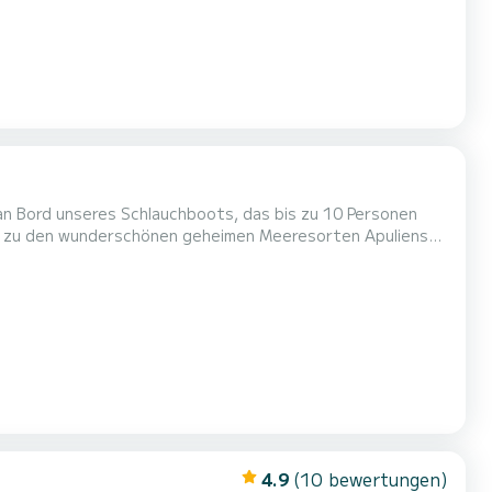
 an Bord unseres Schlauchboots, das bis zu 10 Personen
ie zu den wunderschönen geheimen Meeresorten Apuliens
rodukte noch angenehmer gemacht.
4.9
(10 bewertungen)