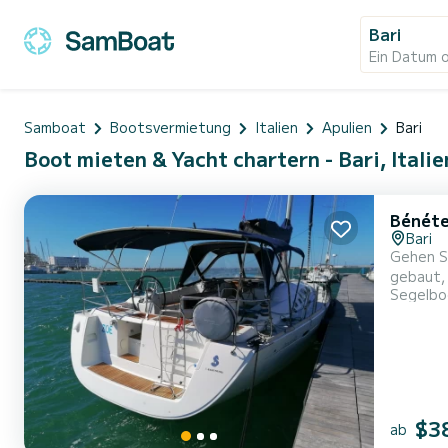
Bari
Ein Datum 
Samboat
Bootsvermietung
Italien
Apulien
Bari
Boot mieten & Yacht chartern - Bari, Italie
Bénéte
Bari
Gehen S
gebaut, um Komfor
Segelbo
Kreuzfahr
verfügt Zoe über 2 mit Duschen 
Ausstatt
$3
ab