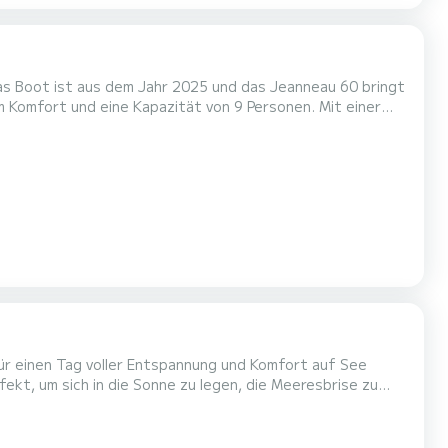
Das Boot ist aus dem Jahr 2025 und das Jeanneau 60 bringt
en einzigartigen Urlaub auf dem Wasser in der Umgebung
von zu verbringen. Dieses Jeanneau 60 verfügt über 4 Toiletten mit Dusche. Es ist unter anderem mit folgender Ausrü...
für einen Tag voller Entspannung und Komfort auf See
fekt, um sich in die Sonne zu legen, die Meeresbrise zu
s elegante und rutschfeste Teakdeck macht jede
 Fahrten, Badestopps in Buchten und Momente der puren