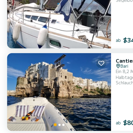
Segelbo
ausgest
wöchentl
$3
ab
Cantie
Bari
Ein 8,2 
Halbtag
Schlauc
Speziali
Spirito 
$8
ab