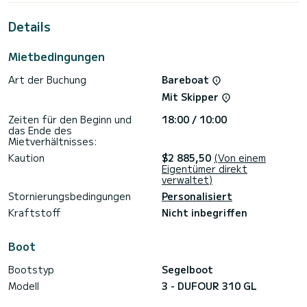
Details
Sie können uns Ihre Reservierungsanfrage auf SamBoat
Mietbedingungen
Art der Buchung
Bareboat
Mit Skipper
Zeiten für den Beginn und
18:00 / 10:00
das Ende des
Mietverhältnisses:
Kaution
$2 885,50
(Von einem
Eigentümer direkt
verwaltet)
Stornierungsbedingungen
Personalisiert
Kraftstoff
Nicht inbegriffen
Boot
Bootstyp
Segelboot
Modell
3 - DUFOUR 310 GL