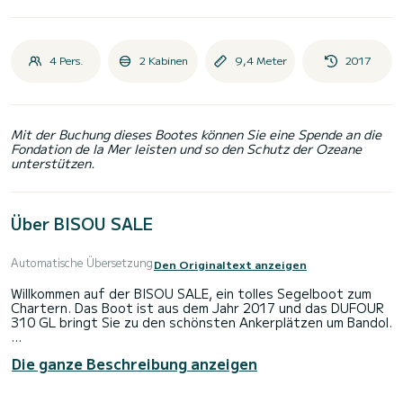
4 Pers.
2 Kabinen
9,4 Meter
2017
Mit der Buchung dieses Bootes können Sie eine Spende an die
Fondation de la Mer leisten und so den Schutz der Ozeane
unterstützen.
Über BISOU SALE
Automatische Übersetzung
Den Originaltext anzeigen
Willkommen auf der BISOU SALE, ein tolles Segelboot zum
Chartern. Das Boot ist aus dem Jahr 2017 und das DUFOUR
310 GL bringt Sie zu den schönsten Ankerplätzen um Bandol.
Auf diesem Boot mit einer Gesamtlänge von 9 Metern
Die ganze Beschreibung anzeigen
verbringen Sie mit Sicherheit einen tollen Tag oder eine tolle
Woche. Sie können mit bis zu Personen an Bord kommen.