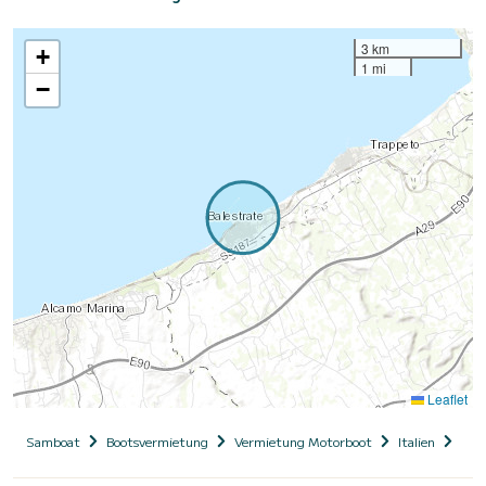
3 km
+
1 mi
−
Leaflet
Samboat
Bootsvermietung
Vermietung Motorboot
Italien
Sizi