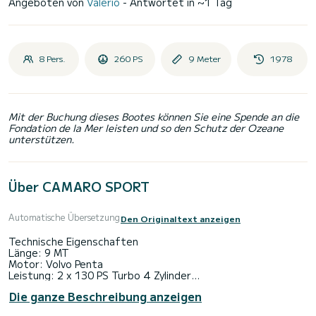
Angeboten von
Valerio
- Antwortet in ~1 Tag
8 Pers.
260 PS
9 Meter
1978
Mit der Buchung dieses Bootes können Sie eine Spende an die
Fondation de la Mer leisten und so den Schutz der Ozeane
unterstützen.
Über CAMARO SPORT
Automatische Übersetzung
Den Originaltext anzeigen
Technische Eigenschaften
Länge: 9 MT
Motor: Volvo Penta
Leistung: 2 x 130 PS Turbo 4 Zylinder
Verbrauch: LT 50/h
Die ganze Beschreibung anzeigen
Geschwindigkeit: 25 Knoten
Reichweite: Max. 8 Personen inklusive Besatzung