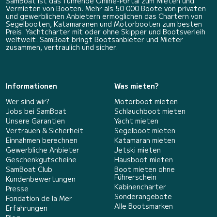
SamBoat ist das führende Online-Portal zum Mieten und
Vermieten von Booten. Mehr als 50 000 Boote von privaten
und gewerblichen Anbietern ermöglichen das Chartern von
Segelbooten, Katamaranen und Motorbooten zum besten
Preis. Yachtcharter mit oder ohne Skipper und Bootsverleih
weltweit. SamBoat bringt Bootsanbieter und Mieter
zusammen, vertraulich und sicher.
Informationen
Was mieten?
Wer sind wir?
Motorboot mieten
Jobs bei SamBoat
Schlauchboot mieten
Unsere Garantien
Yacht mieten
Vertrauen & Sicherheit
Segelboot mieten
Einnahmen berechnen
Katamaran mieten
Gewerbliche Anbieter
Jetski mieten
Geschenkgutscheine
Hausboot mieten
SamBoat Club
Boot mieten ohne
Führerschein
Kundenbewertungen
Kabinencharter
Presse
Sonderangebote
Fondation de la Mer
Alle Bootsmarken
Erfahrungen