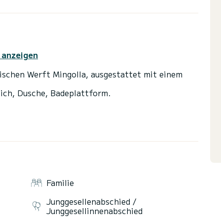
 anzeigen
enischen Werft Mingolla, ausgestattet mit einem
eich, Dusche, Badeplattform.
nder Männer oder Partygänger an Bord.
kkommen, es wird eine Gebühr erhoben.
ON IST AUF 20 KNOTEN BESCHRÄNKT.
UNG AN DEN TREPPEN DES CAMPINGPLATZES
Familie
Junggesellenabschied /
Junggesellinnenabschied
reditkarte, keine Amex.