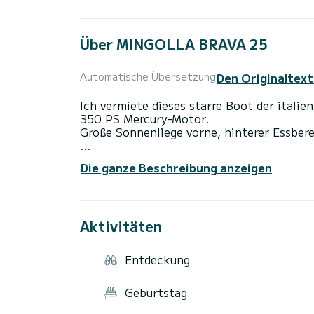
Über MINGOLLA BRAVA 25
Den Originaltext
Automatische Übersetzung
Ich vermiete dieses starre Boot der itali
350 PS Mercury-Motor.
Große Sonnenliege vorne, hinterer Essber
Kapazität 10 Personen.
Die ganze Beschreibung anzeigen
Ich akzeptiere keine Gruppen alleinstehe
Sie müssen nicht tanken, wenn Sie zurüc
Aktivitäten
- DAS FAHREN IM BECKEN VON ARCACH
- BEI MIETE IST IHRE FAHRBESCHRÄNK
Entdeckung
PANORAMA VOR DEM BANC D'ARGUIN.
- NACHTFAHRT VERBOTEN
Geburtstag
Die Kaution erfolgt NUR mit physischer K