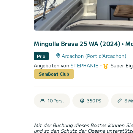
Mingolla Brava 25 WA (2024)
• M
Arcachon (Port d'Arcachon)
Pro
Angeboten von
STEPHANIE
-
Super Ei
SamBoat Club
10 Pers.
350 PS
8 M
Mit der Buchung dieses Bootes können Sie 
und so den Schutz der Ozeane unterstütz