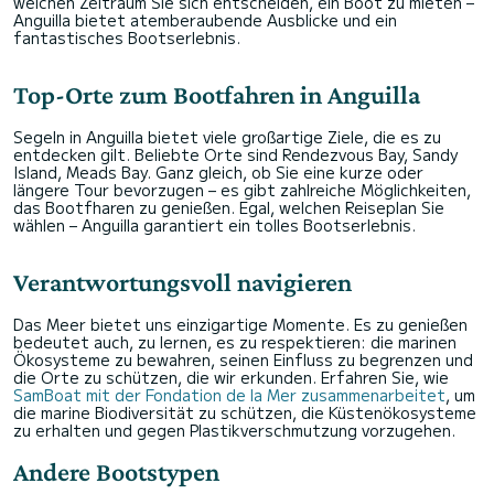
welchen Zeitraum Sie sich entscheiden, ein Boot zu mieten –
Anguilla bietet atemberaubende Ausblicke und ein
fantastisches Bootserlebnis.
Top-Orte zum Bootfahren in Anguilla
Segeln in Anguilla bietet viele großartige Ziele, die es zu
entdecken gilt. Beliebte Orte sind Rendezvous Bay, Sandy
Island, Meads Bay. Ganz gleich, ob Sie eine kurze oder
längere Tour bevorzugen – es gibt zahlreiche Möglichkeiten,
das Bootfharen zu genießen. Egal, welchen Reiseplan Sie
wählen – Anguilla garantiert ein tolles Bootserlebnis.
Verantwortungsvoll navigieren
Das Meer bietet uns einzigartige Momente. Es zu genießen
bedeutet auch, zu lernen, es zu respektieren: die marinen
Ökosysteme zu bewahren, seinen Einfluss zu begrenzen und
die Orte zu schützen, die wir erkunden. Erfahren Sie, wie
SamBoat mit der Fondation de la Mer zusammenarbeitet
, um
die marine Biodiversität zu schützen, die Küstenökosysteme
zu erhalten und gegen Plastikverschmutzung vorzugehen.
Andere Bootstypen