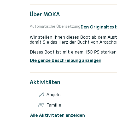
Über MOKA
Den Originaltext
Automatische Übersetzung
Wir stellen Ihnen dieses Boot ab dem Aus
damit Sie das Herz der Bucht von Arcach
Dieses Boot ist mit einem 150 PS starke
über einen Garmin GPS-Echolot, ein Bimin
Die ganze Beschreibung anzeigen
eine Ladestation für den Zigarettenanzün
Navigation zu erleichtern und Ihren Aufe
Mit einer Kapazität von 7 Personen (6 Er
Aktivitäten
für alle Größen (Erwachsene und Kinder).
Der Abstieg, bei dem es sich ebenfalls ni
Angeln
dennoch, Ihre Sachen oder sogar ein Kind
Familie
Andernos wird geortet In Trockengebieten
Alle Aktivitäten anzeigen
erstellt, für einen halben Tag (4 Stunden)