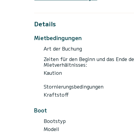
Woche oder mehr (absteigende Raten) und 
Kontaktieren Sie uns, um sich über die Au
Kraftstoff (SP 98) nicht inbegriffen. Ein
Details
Mietbedingungen
Art der Buchung
Zeiten für den Beginn und das Ende de
Mietverhältnisses:
Kaution
Stornierungsbedingungen
Kraftstoff
Boot
Bootstyp
Modell