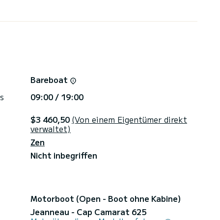
für die Mitnahme Ihrer Tiere (für 10).
sstiegsmöglichkeiten zu informieren.
e Kaution in Höhe von 3000 per Bankeinzug ist vor
Bareboat
s
09:00 / 19:00
$3 460,50
(Von einem Eigentümer direkt
verwaltet)
Zen
Nicht inbegriffen
Motorboot (Open - Boot ohne Kabine)
Jeanneau - Cap Camarat 625