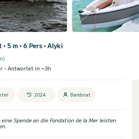
 • 5 m • 6 Pers •
Alyki
n)
er
- Antwortet in ~3h
eter
2024
Bareboat
eine Spende an die Fondation de la Mer leisten
en.