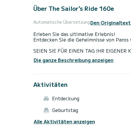
Über The Sailor's Ride 160e
Den Originaltext
Automatische Übersetzung
Erleben Sie das ultimative Erlebnis!
Entdecken Sie die Geheimnisse von Paros
SEIEN SIE FÜR EINEN TAG IHR EIGENER 
- Erleben Sie den Nervenkitzel, ein Schne
Die ganze Beschreibung anzeigen
- Erkunden Sie das kristallklare Wasser vo
- Planen Sie Ihren eigenen Tagesausflug
- Entdecken Sie Ihre eigenen privaten Str
- Kombinieren Sie Schnorcheln, Angeln, 
Aktivitäten
- Erleben Sie eine perfekte Mischung au
NEUES Schnellboot mit 30-PS-Motor.
Entdeckung
- Konzipiert für Familien, Paare und Grup
- Leicht zu fahren
Geburtstag
Alle Aktivitäten anzeigen