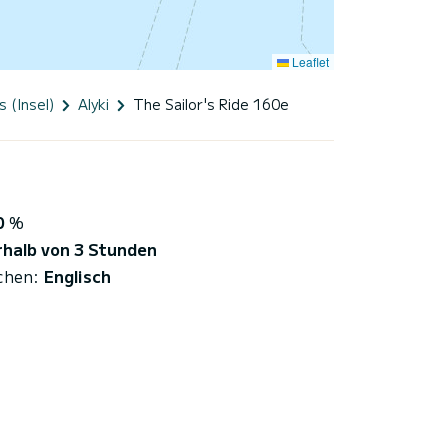
Leaflet
s (Insel)
Alyki
The Sailor's Ride 160e
0
%
rhalb von 3 Stunden
chen:
Englisch