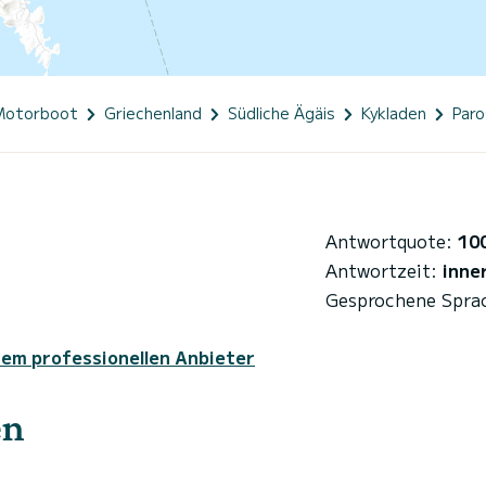
Motorboot
Griechenland
Südliche Ägäis
Kykladen
Paro
Antwortquote:
10
Antwortzeit:
inne
Gesprochene Spra
sem professionellen Anbieter
en