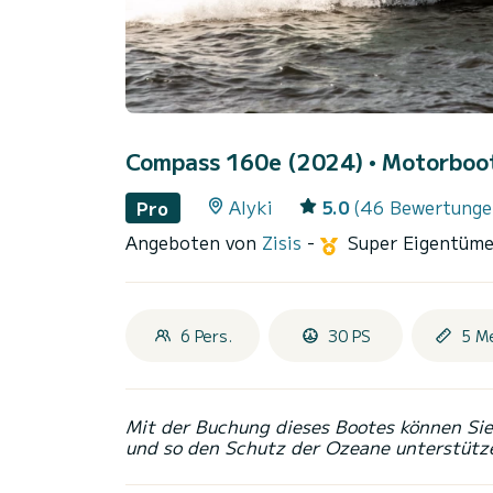
Compass 160e (2024)
• Motorboot
Alyki
5.0
(46 Bewertunge
Pro
Angeboten von
Zisis
-
Super Eigentüm
6 Pers.
30 PS
5 M
Mit der Buchung dieses Bootes können Sie 
und so den Schutz der Ozeane unterstütz