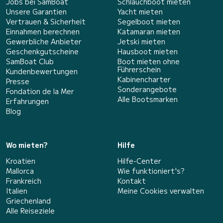
Jobs bei SamBoat
Schlauchboot mieten
Unsere Garantien
Yacht mieten
Vertrauen & Sicherheit
Segelboot mieten
Einnahmen berechnen
Katamaran mieten
Gewerbliche Anbieter
Jetski mieten
Geschenkgutscheine
Hausboot mieten
SamBoat Club
Boot mieten ohne
Führerschein
Kundenbewertungen
Kabinencharter
Presse
Sonderangebote
Fondation de la Mer
Alle Bootsmarken
Erfahrungen
Blog
Wo mieten?
Hilfe
Kroatien
Hilfe-Center
Mallorca
Wie funktioniert's?
Frankreich
Kontakt
Italien
Meine Cookies verwalten
Griechenland
Alle Reiseziele