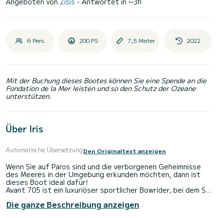
Angeboten von
Zisis
- Antwortet in ~3h
6 Pers.
200 PS
7,5 Meter
2022
Mit der Buchung dieses Bootes können Sie eine Spende an die
Fondation de la Mer leisten und so den Schutz der Ozeane
unterstützen.
Über Iris
Automatische Übersetzung
Den Originaltext anzeigen
Wenn Sie auf Paros sind und die verborgenen Geheimnisse
des Meeres in der Umgebung erkunden möchten, dann ist
dieses Boot ideal dafür!
Avant 705 ist ein luxuriöser sportlicher Bowrider, bei dem Sie
und Ihre Passagiere im Mittelpunkt stehen. Die breite und
Die ganze Beschreibung anzeigen
hohe Windschutzscheibe bietet einen geschützten und
angenehmen Platz während der Fahrt. Der große