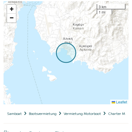
3 km
+
1 mi
−
Leaflet
Samboat
Bootsvermietung
Vermietung Motorboot
Charter Motor