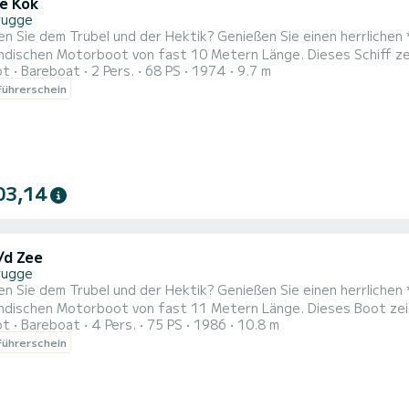
e Kok
rugge
en Sie dem Trubel und der Hektik? Genießen Sie einen herrlichen
ndischen Motorboot von fast 10 Metern Länge. Dieses Schiff zeic
ot
Bareboat
2 Pers.
68 PS
1974
9.7 m
nen und ein Getränk an der frischen Luft genießen können. Das 
ührerschein
ein nostalgisches Aussehen verleiht. Der Einstieg erfolgt bequem
03,14
/d Zee
rugge
en Sie dem Trubel und der Hektik? Genießen Sie einen herrlichen
ändischen Motorboot von fast 11 Metern Länge. Dieses Boot zei
ot
Bareboat
4 Pers.
75 PS
1986
10.8 m
dem viel Platz zum Zusammensitzen ist. Im Inneren finden Sie vi
ührerschein
ütliche Ausstrahlung verleiht. Der Einstieg erfolgt bequem über
mme...