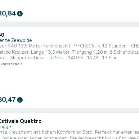
30,84
40
ente Zeewolde
er R40 13,5 Meter Familienschiff ***CHECK-IN 12 Stunden - CHECK-OUT 18 Stunden
 Im Heck befindet sich die Eignerkabine mit einem
oot
Skipper optional
6 Pers.
140 PS
1978
13.5 m
tt und ausreichend Stauraum Für die Punkt ist die Gästekabine 
ührerschein
in 1-Personen-Bett und im Steuerhaus ein 1-Personen-Bett. Im Sa
80,47
 Estivale Quattro
rugge
nte Kreuzfahrt mit hohem Komfort an Bord. Perfekt für einen m
ar Amsterdam. Die Motoryacht Nicols Estivale Quattro B – Gold Wave mit 2 Kabinen wurde 2016 gebaut