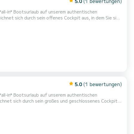
5.0
(1 bewertungen)
 *all-in* Bootsurlaub auf unserem authentischen
hnet sich durch sein offenes Cockpit aus, in dem Sie sich
Boot ist mit viel hochglänzendem Teakholz ausgestattet,
 über das Cockpit und während der Fahrt kann die 2. Per...
5.0
(1 bewertungen)
 *all-in* Bootsurlaub auf unserem authentischen
chnet sich durch sein großes und geschlossenes Cockpit
el abgerundetes und hochglanzlackiertes Holz, das dem Boot
 die geschlossene Plicht, und die 2 separaten