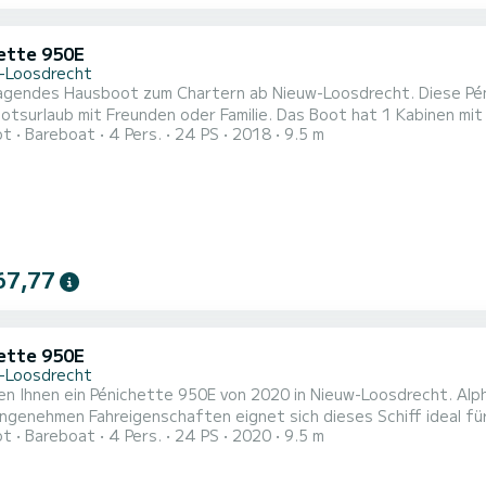
ette 950E
-Loosdrecht
agendes Hausboot zum Chartern ab Nieuw-Loosdrecht. Diese Pén
Freunden oder Familie. Das Boot hat 1 Kabinen mit allem Komfort und eine Kapazität von 4 Personen. Mit
ot
Bareboat
4 Pers.
24 PS
2018
9.5 m
samtlänge von 10 Metern wird es Ihr perfekter Begleiter sein, u
oosdrecht zu verbringen. Pénichette 950E ist ausgestattet mit 1 Toiletten mit Dusche. Es ist unter
..
67,77
ette 950E
-Loosdrecht
en Ihnen ein Pénichette 950E von 2020 in Nieuw-Loosdrecht. Al
genehmen Fahreigenschaften eignet sich dieses Schiff ideal für einen T
ot
Bareboat
4 Pers.
24 PS
2020
9.5 m
mit allem Komfort und eine Kapazität von 4 Personen. Mit einer
r sein, um einen einzigartigen Urlaub auf dem Wasser in der Umgebung