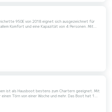
ichette 950E von 2018 eignet sich ausgezeichnet für
m einen einzigartigen Urlaub auf dem Wasser in der
phen ist als Hausboot bestens zum Chartern geeignet. Mit
örn von einer Woche und mehr. Das Boot hat 1
 Gesamtlänge von 10 Metern wird es Ihr perfekter
 von Nieuw-Loosdrecht zu verbringen. Pénichette