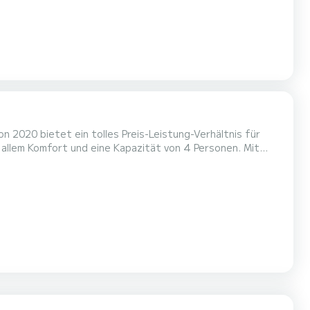
 2020 bietet ein tolles Preis-Leistung-Verhältnis für
m einen einzigartigen Urlaub auf dem Wasser in der