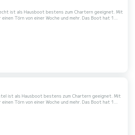
recht ist als Hausboot bestens zum Chartern geeignet. Mit
örn von einer Woche und mehr. Das Boot hat 1
 Gesamtlänge von 10 Metern wird es Ihr perfekter
Begleiter sein, um einen einzigartigen Urlaub auf dem Wasser in der Umgebung von Nieuw-Loosdrecht zu verbringen. Für Ihren Kom...
stel ist als Hausboot bestens zum Chartern geeignet. Mit
örn von einer Woche und mehr. Das Boot hat 1
 Gesamtlänge von 10 Metern wird es Ihr perfekter
 von Nieuw-Loosdrecht zu verbringen. Für Ihren