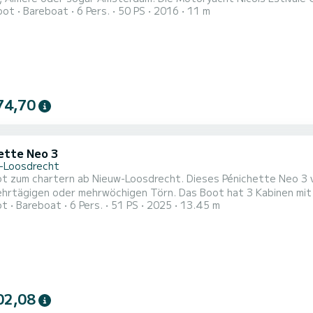
oot
Bareboat
6 Pers.
50 PS
2016
11 m
hafen Eembrugge in den Niederlanden. Die Gold Wave bietet Platz für maximal 6 Personen in 2 Doppelkabinen und
74,70
ette Neo 3
-Loosdrecht
 zum chartern ab Nieuw-Loosdrecht. Dieses Pénichette Neo 3 von
 mehrwöchigen Törn. Das Boot hat 3 Kabinen mit allem Komfort und eine Kapazität von 6 Personen. Mit
ot
Bareboat
6 Pers.
51 PS
2025
13.45 m
samtlänge von 14 Metern wird es Ihr perfekter Begleiter sein, u
oosdrecht zu verbringen. Dieses Pénichette Neo 3 verfügt über 3 Toiletten mit Dusche. Es ist unter
.
02,08