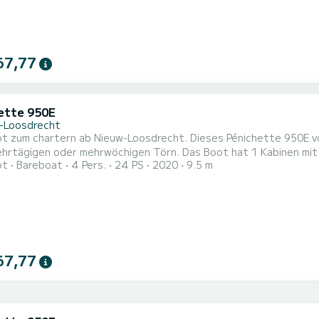
67,77
ette 950E
-Loosdrecht
 zum chartern ab Nieuw-Loosdrecht. Dieses Pénichette 950E von
 mehrwöchigen Törn. Das Boot hat 1 Kabinen mit allem Komfort und eine Kapazität von 4 Personen. Mit
ot
Bareboat
4 Pers.
24 PS
2020
9.5 m
samtlänge von 10 Metern wird es Ihr perfekter Begleiter sein, u
oosdrecht zu verbringen. Pénichette 950E ist ausgestattet mit 1 Toiletten mit Dusche. Es ist unter
..
67,77