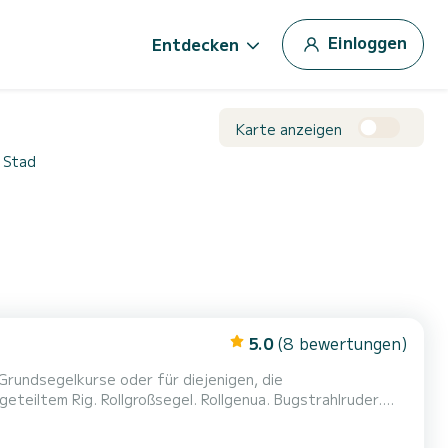
Einloggen
Entdecken
Karte anzeigen
 Stad
5.0
(8 bewertungen)
rundsegelkurse oder für diejenigen, die
teiltem Rig. Rollgroßsegel. Rollgenua. Bugstrahlruder.
d ikonische Orte vom Wasser aus kennenzulernen. Die
ich selbst um ihre Verpflegung (Essen und Getränke)