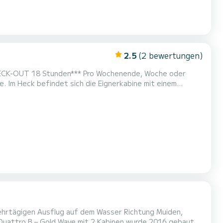
2.5
(2 bewertungen)
*** Pro Wochenende, Woche oder
mit einem 2- bis 3-Personen-Bett. Im Salon auf beiden
lon und in der Küche gibt es 8 Sitzplätze plus 1 bzw ein
ehrtägigen Ausflug auf dem Wasser Richtung Muiden,