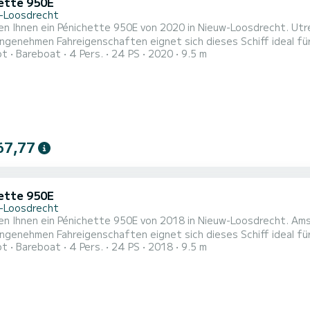
ette 950E
-Loosdrecht
ten Ihnen ein Pénichette 950E von 2020 in Nieuw-Loosdrecht. Ut
genehmen Fahreigenschaften eignet sich dieses Schiff ideal für einen T
ot
Bareboat
4 Pers.
24 PS
2020
9.5 m
mit allem Komfort und eine Kapazität von 4 Personen. Mit einer
67,77
ette 950E
-Loosdrecht
ten Ihnen ein Pénichette 950E von 2018 in Nieuw-Loosdrecht. Am
genehmen Fahreigenschaften eignet sich dieses Schiff ideal für einen T
ot
Bareboat
4 Pers.
24 PS
2018
9.5 m
mit allem Komfort und eine Kapazität von 4 Personen. Mit einer
r sein, um einen einzigartigen Urlaub auf dem Wasser in der Umgebung