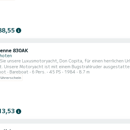
. Die angegeben...
88,55
venne 830AK
hoten
Sie unsere Luxusmotoryacht, Don Copita, für einen herrlichen U
. Unsere Motoryacht ist mit einem Bugstrahlruder ausgestattet 
oot
Bareboat
6 Pers.
45 PS
1984
8.7 m
kostenlos auf dem "Jachthaven Nieuwboer" in Bunschoten-Spaken
ührerschein
ie direkt auf das Eemmeer. Es gibt viele Fahrmöglichkeiten, wie
..
13,53