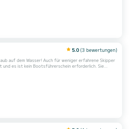
5.0
(3 bewertungen)
rlaub auf dem Wasser! Auch für weniger erfahrene Skipper
und es ist kein Bootsführerschein erforderlich. Sie
burg parken. Bringen Sie Ihr Urlaubsgepäck an Bord und
 die Randseen, die Vecht oder Richtung Amsterdam.