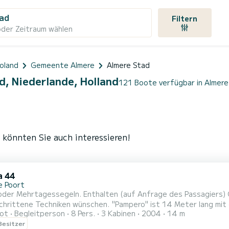
tad
Filtern
oder Zeitraum wählen
voland
Gemeente Almere
Almere Stad
d, Niederlande, Holland
121 Boote verfügbar in Almere
 könnten Sie auch interessieren!
a 44
e Poort
oder Mehrtagessegeln. Enthalten (auf Anfrage des Passagiers) G
hrittene Techniken wünschen. "Pampero" ist 14 Meter lang mit ge
ot
Begleitperson
8 Pers.
3 Kabinen
2004
14 m
che Ankerwinde und alles an Bord, um das Segeln zu genießen un
 Besitzer
aben an Bord Zugang zur Bordküche mit Kühlschrank und müssen s