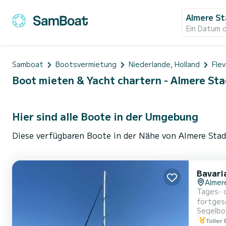
Almere S
Ein Datum 
Samboat
Bootsvermietung
Niederlande, Holland
Fle
Boot mieten & Yacht chartern - Almere Sta
Hier sind alle Boote in der Umgebung
Diese verfügbaren Boote in der Nähe von Almere Stad
Bavari
Almer
Tages- 
fortgesc
Segelbo
Elektris
Toller
Gäste h