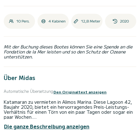
10 Pers.
4 Kabinen
12,8 Meter
2020
Mit der Buchung dieses Bootes können Sie eine Spende an die
Fondation de la Mer leisten und so den Schutz der Ozeane
unterstützen.
Über Midas
Automatische Übersetzung
Den Originaltext anzeigen
Katamaran zu vermieten in Alimos Marina. Diese Lagoon 42,
Baujahr 2020, bietet ein hervorragendes Preis-Leistungs-
Verhältnis für einen Törn von ein paar Tagen oder sogar ein
paar Wochen.
Die ganze Beschreibung anzeigen
Das Boot verfügt über 4 voll ausgestattete Kabine(n) und
bietet Platz für 10 Personen. Mit einer Gesamtlänge von 13
Metern wird es Ihr bester Verbündeter sein, um einen