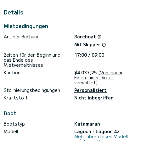
außergewöhnlichen Urlaub auf dem Wasser in der Umgebung
von Alimos Marina zu verbringen.>
Details
Diese Lagoon 42 ist mit 4 Toiletten mit Dusche
ausgestattet.
Mietbedingungen
Dieses Boot ist mit einem Lattengroßsegel und einer
Art der Buchung
Bareboat
Rollgenua ausgestattet. Es verfügt über folgende
Ausstattung: Autopilot, Außenbordmotor, Elektrische
Mit Skipper
Winde.
Zeiten für den Beginn und
17:00 / 09:00
Wir laden Sie ein, direkt über die Plattform ein Angebot
das Ende des
anzufordern. Wir werden uns mit unseren besten Angeboten
Mietverhältnisses:
Kaution
$4 037,25
(Von einem
Eigentümer direkt
verwaltet)
Stornierungsbedingungen
Personalisiert
Kraftstoff
Nicht inbegriffen
Boot
Bootstyp
Katamaran
Modell
Lagoon - Lagoon 42
Mehr über dieses Modell