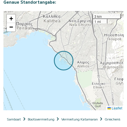
Genaue Standortangabe:
3 km
+
1 mi
−
Leaflet
Samboat
Bootsvermietung
Vermietung Katamaran
Griechenland