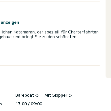
 anzeigen
lichen Katamaran, der speziell für Charterfahrten
gebaut und bringt Sie zu den schönsten
lutem Komfort und bietet Platz für 11 Passagiere.
0 PS wird es Ihr bester Freund sein, wenn Sie
rn von verbringen
che ausgestattet.
 und einer Rollgenua ausgestattet. Es verfügt
ußenbordmotor, USB-Stecker.
orm ein Angebot anzufordern. Wir werden uns mit
Bareboat
Mit Skipper
s
17:00 / 09:00