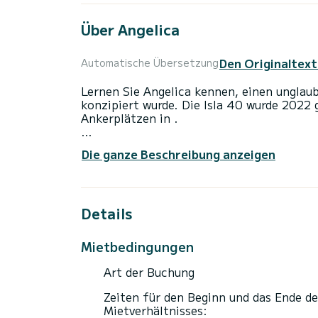
Über Angelica
Den Originaltext
Automatische Übersetzung
Lernen Sie Angelica kennen, einen unglaub
konzipiert wurde. Die Isla 40 wurde 2022 
Ankerplätzen in .
Das Boot verfügt über 4 Kabinen mit abso
Die ganze Beschreibung anzeigen
Mit einer Gesamtlänge von 12 Metern und 6
außergewöhnliche Ferien auf den Gewässe
Diese Isla 40 ist mit 4 Toiletten mit Dus
Details
Dieses Boot ist mit einem Lattengroßsegel
über folgende Ausstattung: Autopilot, A
Mietbedingungen
Wir laden Sie ein, direkt über die Plattf
Art der Buchung
Zeiten für den Beginn und das Ende de
Mietverhältnisses: