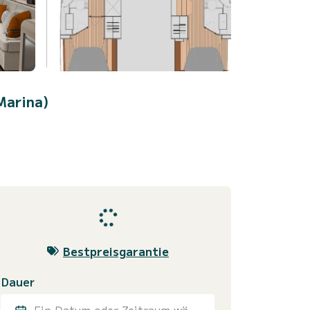
Marina)
Bestpreisgarantie
Dauer
Ein Datum oder Zeitraum wählen