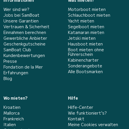
Informationen
Was mieten?
Wer sind wir?
Motorboot mieten
Jobs bei SamBoat
Schlauchboot mieten
Unsere Garantien
Yacht mieten
Vertrauen & Sicherheit
Segelboot mieten
Einnahmen berechnen
Katamaran mieten
Gewerbliche Anbieter
Jetski mieten
Geschenkgutscheine
Hausboot mieten
SamBoat Club
Boot mieten ohne
Führerschein
Kundenbewertungen
Kabinencharter
Presse
Sonderangebote
Fondation de la Mer
Alle Bootsmarken
Erfahrungen
Blog
Wo mieten?
Hilfe
Kroatien
Hilfe-Center
Mallorca
Wie funktioniert's?
Frankreich
Kontakt
Italien
Meine Cookies verwalten