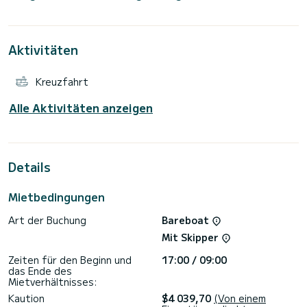
Metern ist es Ihr bester Verbündeter, um einen
außergewöhnlichen Urlaub auf dem Wasser in der Umgebung
der Marina Alimos zu verbringen.
Aktivitäten
Für Informationsanfragen oder Reservierungen klicken Sie
auf die Schaltfläche „Angebot anfordern“. Ein SamBoat-
Kreuzfahrt
Alle Aktivitäten anzeigen
Details
Mietbedingungen
Art der Buchung
Bareboat
Mit Skipper
Zeiten für den Beginn und
17:00 / 09:00
das Ende des
Mietverhältnisses:
Kaution
$4 039,70
(Von einem