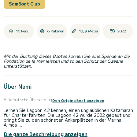
SamBoat Club
10 Pers.
6 Kabinen
12,9 Meter
2022
Mit der Buchung dieses Bootes können Sie eine Spende an die
Fondation de la Mer leisten und so den Schutz der Ozeane
unterstützen.
Über Nami
Automatische Übersetzung
Den Originaltext anzeigen
Lernen Sie Lagoon 42 kennen, einen unglaublichen Katamaran
für Charterfahrten. Die Lagoon 42 wurde 2022 gebaut und
bringt Sie zu den schönsten Ankerplätzen in der Marina
Alimos.
Das Boot verfügt über 6 voll ausgestattete Kabinen und
Die ganze Beschreibung anzeigen
bietet Platz für 10 Personen. Mit einer Gesamtlänge von 13