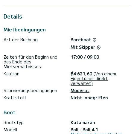
bei ungünstigen Wetter- und Seebedingungen äußerst
komfortabel. In diesem Fall ist es tatsächlich möglich, das
Hauptdeck dank der zu öffnenden Trennwand zu modulieren:
Details
Die Möglichkeit, bei Regen, niedrigen Temperaturen oder
Nachtfahrten alles zu schließen oder in den heißesten
Stunden des Tages alles offen zu halten, macht es möglich
Mietbedingungen
ein äußerst vielseitiges. Ein weiteres Juwel des Designs ist
sicherlich der Bugbereich, der von der französischen Werft
Art der Buchung
Bareboat
schon immer große Aufmerksamkeit erregt hat: Die Bali 4.1
bietet statt des klassischen, wenig brauchbaren Netzes
Mit Skipper
einen kompletten Wohnbereich mit zwei Tischen, Sofas usw
Zeiten für den Beginn und
17:00 / 09:00
das Ende des
Mietverhältnisses:
Kaution
$4 621,60
(Von einem
Eigentümer direkt
verwaltet)
Stornierungsbedingungen
Moderat
Kraftstoff
Nicht inbegriffen
Boot
Bootstyp
Katamaran
Modell
Bali - Bali 4.1