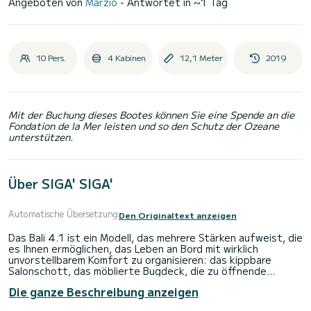
Angeboten von
Marzio
- Antwortet in ~1 Tag
10 Pers.
4 Kabinen
12,1 Meter
2019
Mit der Buchung dieses Bootes können Sie eine Spende an die
Fondation de la Mer leisten und so den Schutz der Ozeane
unterstützen.
Über SIGA' SIGA'
Automatische Übersetzung
Den Originaltext anzeigen
Das Bali 4.1 ist ein Modell, das mehrere Stärken aufweist, die
es Ihnen ermöglichen, das Leben an Bord mit wirklich
unvorstellbarem Komfort zu organisieren: das kippbare
Salonschott, das möblierte Bugdeck, die zu öffnende
Windschutzscheibe und ein zentrales Armaturenbrett, das
Die ganze Beschreibung anzeigen
bei stehendem Boot ausfährt Oberfläche des Brunnens.
Kurz gesagt, das Bali 4.1 ist geräumig und beim Segeln auch