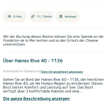
6 Pers.
11,7 Meter
Bareboat
Mit der Buchung dieses Bootes können Sie eine Spende an die
Fondation de la Mer leisten und so den Schutz der Ozeane
unterstützen.
Über Haines Rive 40 - 1136
Automatische Übersetzung
Den Originaltext anzeigen
Gehen Sie an Bord der Haines Rive 40 – 1136, der herrlichen
Haines Rive 40, um die Homps-Region zu entdecken. Dieses
Boot bietet Komfort und Leistung auf See. Das Boot
verfügt über 3 komfortable Kabinen und eine
Bootskapazität von 8 Personen. Mit einer Gesamtlänge von
Die ganze Beschreibung anzeigen
11,74 Metern ist es Ihr bester Verbündeter, um einen
außergewöhnlichen Urlaub auf dem Wasser in der Umgebung
von Homps zu verbringen. Für jede Informations- oder