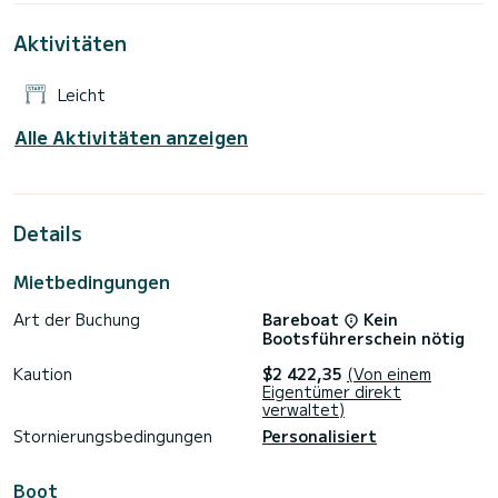
Reservierungsanfrage klicken Sie auf die Schaltfläche
„Angebot anfordern“. Ein SamBoat-Experte hilft Ihnen gerne
Aktivitäten
Leicht
Alle Aktivitäten anzeigen
Details
Mietbedingungen
Art der Buchung
Bareboat
Kein
Bootsführerschein nötig
Kaution
$2 422,35
(Von einem
Eigentümer direkt
verwaltet)
Stornierungsbedingungen
Personalisiert
Boot