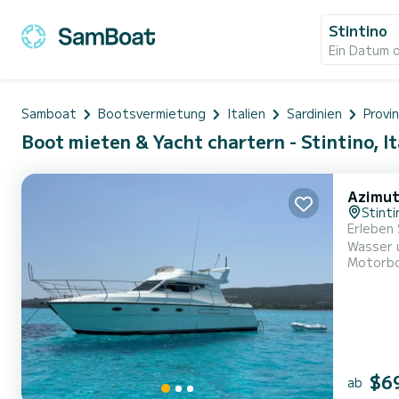
Stintino
Ein Datum 
Samboat
Bootsvermietung
Italien
Sardinien
Provin
Boot mieten & Yacht chartern - Stintino, It
Azimut
Stinti
Erleben 
Wasser 
Motorb
und Sorg
der Sie 
$6
ab