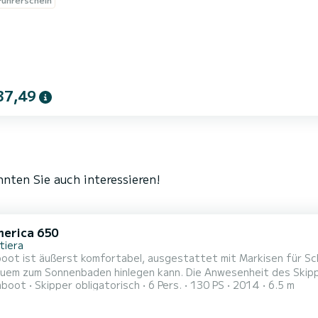
37,49
nten Sie auch interessieren!
erica 650
tiera
oot ist äußerst komfortabel, ausgestattet mit Markisen für Sch
quem zum Sonnenbaden hinlegen kann. Die Anwesenheit des Skipp
hboot
Skipper obligatorisch
6 Pers.
130 PS
2014
6.5 m
Für die Mittagspause gibt es an Bord immer einen guten Aperitif. Mit uns können Sie die wunderschönen 
kten Strände von Argentiera und Nurra besuchen oder zur wunde