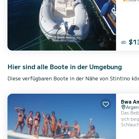
$1
ab
Hier sind alle Boote in der Umgebung
Diese verfügbaren Boote in der Nähe von Stintino kön
Bwa Am
Argen
Das Beib
sich be
Schlauc
Entspannung. 
verstec