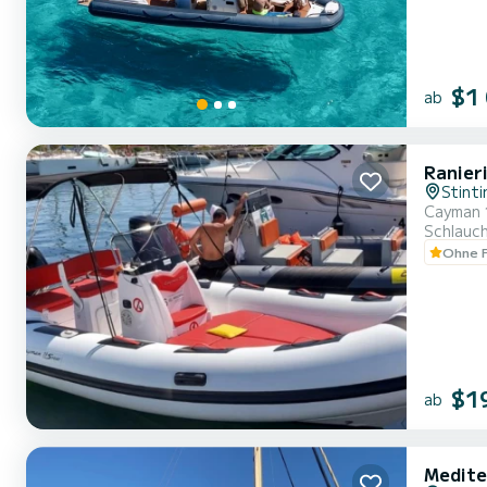
$1
ab
Ranier
Stinti
Cayman 
Schlauc
Ohne F
$1
ab
Medite