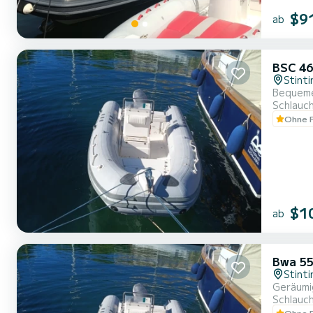
$9
ab
BSC 46
Stinti
Bequeme
Schlauc
Ohne F
$1
ab
Bwa 5
Stinti
Geräumi
Schlauc
Ohne F