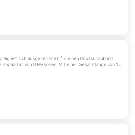
 eignet sich ausgezeichnet für einen Bootsurlaub mit
em Wasser in der Umgebung von zu verbringen.
es Boot ist m...