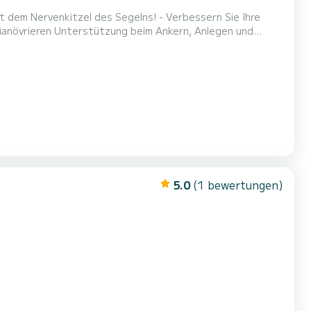
 Manövrieren Unterstützung beim Ankern, Anlegen und
 Sie mehr über den Motor- und Pumpenraum einer
 den Komfort eines erfahrenen Kapitäns und Kochs. -
5.0
(1 bewertungen)