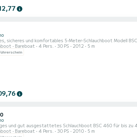
12,77
no
s, sicheres und komfortables 5-Meter-Schlauchboot Modell BS
hboot
Bareboat
4 Pers.
30 PS
2012
5 m
ührerschein
09,76
50
no
ges und gut ausgestattetes Schlauchboot BSC 460 für bis zu 
hboot
Bareboat
4 Pers.
30 PS
2010
5 m
ührerschein