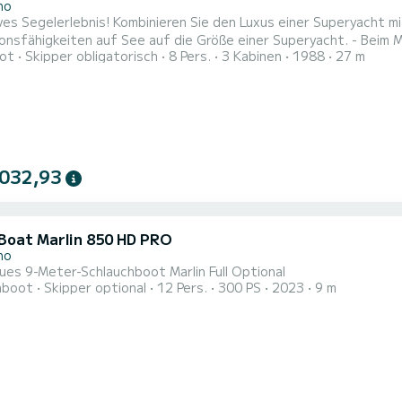
no
Sie den Luxus einer Superyacht mit dem Nervenkitzel des Segelns! - Verbessern Sie Ihre
ionsfähigkeiten auf See auf die Größe einer Superyacht. - Beim
ot
Skipper obligatorisch
8 Pers.
3 Kabinen
1988
27 m
- Bestimmen Sie Ihre eigenen Segelrouten und Ziele. - Erfahren
ht. - Genießen Sie den Platz einer großen Yacht. - Genießen Sie
ie...
 032,93
 Boat Marlin 850 HD PRO
no
es 9-Meter-Schlauchboot Marlin Full Optional
hboot
Skipper optional
12 Pers.
300 PS
2023
9 m