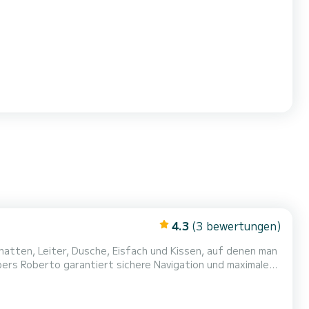
4.3
(3 bewertungen)
atten, Leiter, Dusche, Eisfach und Kissen, auf denen man
ers Roberto garantiert sichere Navigation und maximale
Buchten und
rschönen Bucht von Stintino oder unter den imposanten...