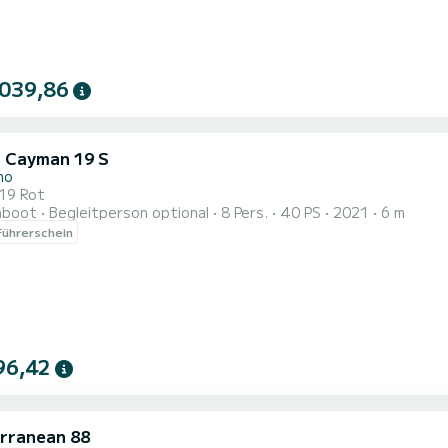
 039,86
i Cayman 19 S
no
19 Rot
hboot
Begleitperson optional
8 Pers.
40 PS
2021
6 m
ührerschein
96,42
rranean 88