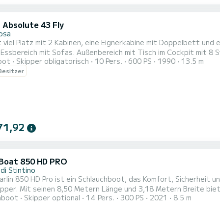
 Absolute 43 Fly
losa
 viel Platz mit 2 Kabinen, eine Eignerkabine mit Doppelbett und 
Essbereich mit Sofas. Außenbereich mit Tisch im Cockpit mit 8 
oot
Skipper obligatorisch
10 Pers.
600 PS
1990
13.5 m
ff im Preis inbegriffen. Aperitif, Mittagessen, Getränke (Wein, W
 Besitzer
Skipper. Extra-Skipper für den Monat Juli 490 Euro. Extra-Skipp
71,92
 Boat 850 HD PRO
di Stintino
rlin 850 HD Pro ist ein Schlauchboot, das Komfort, Sicherheit un
pper. Mit seinen 8,50 Metern Länge und 3,18 Metern Breite bietet
hboot
Skipper optional
14 Pers.
300 PS
2021
8.5 m
on auch bei Seegang. Die Kapazität von bis zu 14 Personen und 
sigkeit und Sicherheit bei jedem Ausflug. Der 420-Liter-Krafts