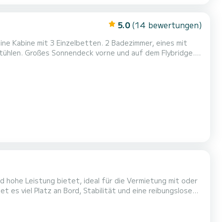
5.0
(14 bewertungen)
eine Kabine mit 3 Einzelbetten. 2 Badezimmer, eines mit
Stühlen. Großes Sonnendeck vorne und auf dem Flybridge.
asser, Kaffee) im Preis inbegriffen. Zusätzliche Kosten vor
er für den Monat August 590 Euro. Extra-S...
d hohe Leistung bietet, ideal für die Vermietung mit oder
 es viel Platz an Bord, Stabilität und eine reibungslose
der dreifach laminierte GfK-Rumpf garantieren Robustheit,
tofftank und der 80-Liter-Wassertank machen...