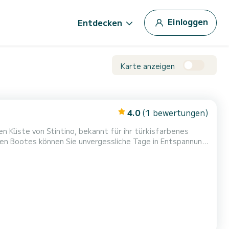
Einloggen
Entdecken
Karte anzeigen
4.0
(1 bewertungen)
n Küste von Stintino, bekannt für ihr türkisfarbenes
len Bootes können Sie unvergessliche Tage in Entspannung
e werden von Davide empfangen, einem erfahrenen Skipper,
end führen wird. | Während der Tagesausflüge kann das...