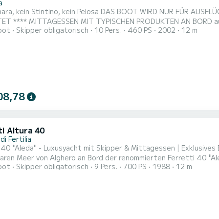
a
ino, kein Pelosa DAS BOOT WIRD NUR FÜR AUSFLÜGE IM MEERESGEBIET VON ALGHERO CAPOCACCIA
sätzlich wird an Bord ein Mittagessen
oot
Skipper obligatorisch
10 Pers.
460 PS
2002
12 m
isch sardischen Wurst- und Käsesorten, Gemüse der Saison, Wass
 Personen serviert, die dies wünschen Die Zahlung erfolgt an Bo
bereitgestellt. W...
08,78
i Altura 40
di Fertilia
 "Aleda" - Luxusyacht mit Skipper & Mittagessen | Exklusives Erlebnis in Alghero Erleben Sie
en Meer von Alghero an Bord der renommierten Ferretti 40 "Aleda". Es handelt sich nicht nur um eine 
oot
Skipper obligatorisch
9 Pers.
700 PS
1988
12 m
ung, sondern um einen privaten Tag, der für Entspannung, Spaß
raubenden Aussichten gedacht ist. Das Erlebnis an Bord Segeln Sie am Morgen ab und lassen Sie sich entlang