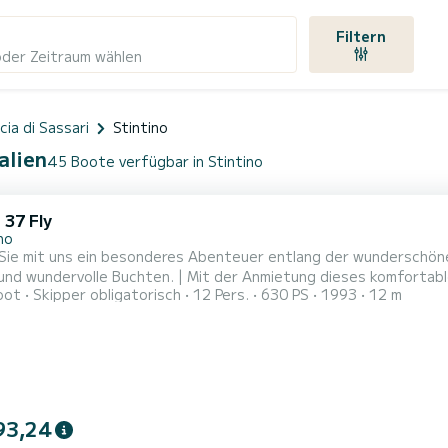
Filtern
oder Zeitraum wählen
cia di Sassari
Stintino
alien
45 Boote verfügbar in Stintino
 37 Fly
no
Sie mit uns ein besonderes Abenteuer entlang der wunderschöne
und wundervolle Buchten. | Mit der Anmietung dieses komfortab
oot
Skipper obligatorisch
12 Pers.
630 PS
1993
12 m
losigkeit mit Ihrer Familie oder Ihren Freunden verbringen. | Si
dank seiner Erfahrung sicher zu den Sehenswürdigkeiten der Geg
93,24