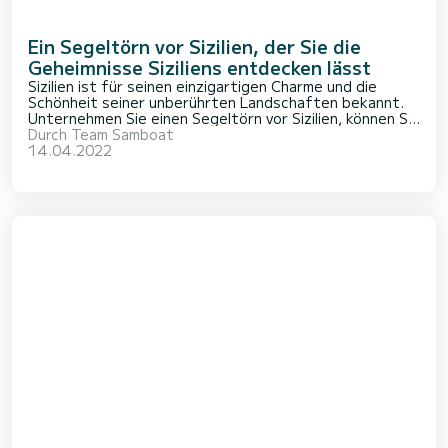
Ein Segeltörn vor Sizilien, der Sie die
Geheimnisse Siziliens entdecken lässt
Sizilien ist für seinen einzigartigen Charme und die
Schönheit seiner unberührten Landschaften bekannt.
Unternehmen Sie einen Segeltörn vor Sizilien, können Sie
die Küstenlandschaft von Ihrem Boot aus bewundern
Durch
Team Samboat
und gleichzeitig die charmanten, lebhaften Häfen der
14.04.2022
sizilianischen Städte bei I