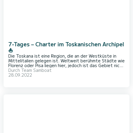
7-Tages – Charter im Toskanischen Archipel
⛵
Die Toskana ist eine Region, die an der Westküste in
Mittelitalien gelegen ist. Weltweit berühmte Städte wie
Florenz oder Pisa liegen hier, jedoch ist das Gebiet nicht
nur für diese bekannt: Erinnern Sie sich noch an
Durch
Team Samboat
Napoleon und seine Verbannung? Diese fand tatsächlich
28.09.2022
hierher, auf die Insel