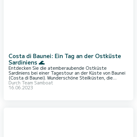
Costa di Baunei: Ein Tag an der Ostküste
Sardiniens 🌊
Entdecken Sie die atemberaubende Ostküste
Sardiniens bei einer Tagestour an der Küste von Baunei
(Costa di Baunei). Wunderschöne Steilküsten, die
senkrecht ins türkisblaue Wasser fallen, kleine Buchten
Durch
Team Samboat
und Höhlen, die nur per Boot erreichbar sind: Das alles
16.06.2023
und vieles mehr erwarten Sie auf di