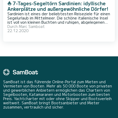
⛵ 7-Tages-Segeltörn Sardinien: idyllische
Ankerplätze und außergewöhnliche Dörfer!
Sardinien ist eines der beliebtesten Reiseziele für einen
Segelurlaub im Mittelmeer. Die schöne italienische Insel
ist voll von kleinen Buchten und ruhigen, abgelegenen
Stränden und ungewöhnlichen Landschaften, mit feinen
Durch
Marc Samboat
Sandstränden und rosa Granitfelsen. Mit einem Boot
22.12.2020
können Sie diese kle
SamBoat ist das führende Online-Portal zum Mieten und
Vermieten von Booten. Mehr als 50 000 Boote von privaten
und gewerblichen Anbietern ermöglichen das Chartern von
Segelbooten, Katamaranen und Motorbooten zum besten
Preis. Yachtcharter mit oder ohne Skipper und Bootsverleih
weltweit. SamBoat bringt Bootsanbieter und Mieter
zusammen, vertraulich und sicher.