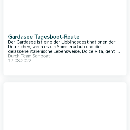
Gardasee Tagesboot-Route
Der Gardasee ist eine der Lieblingsdestinationen der
Deutschen, wenn es um Sommerurlaub und die
gelassene italienische Lebensweise, Dolce Vita, geht.
Hier findet man nicht nur atemberaubend steil hinauf
Durch
Team Samboat
ragende Felswände, malerische-urige Dörfchen und
17.08.2022
hervorragendes italienisches Essen. Auch der