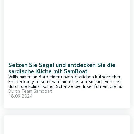
Setzen Sie Segel und entdecken Sie die
sardische Küche mit SamBoat
Willkommen an Bord einer unvergesslichen kulinarischen
Entdeckungsreise in Sardinien! Lassen Sie sich von uns
durch die kulinarischen Schätze der Insel führen, die Sie
mit den SamBoat-Yachtcharterangeboten leicht
Durch
Team Samboat
erreichen können. Machen Sie sich bereit, die
18.09.2024
authentischen Geschmäcker Sardiniens