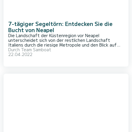
7-tägiger Segeltörn: Entdecken Sie die
Bucht von Neapel
Die Landschaft der Küstenregion vor Neapel
unterscheidet sich von der restlichen Landschaft
Italiens durch die riesige Metropole und den Blick auf
den Vesuv. Unternehmen Sie einen Segeltörn vor
Durch
Team Samboat
Neapel, um die Bucht und umliegende Inseln zu
22.04.2022
entdecken! Wenn Sie an der Südwestküste Italiens di