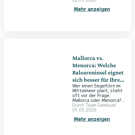
Entscheidung zwischen
Mehr anzeigen
den lebendigen Küsten
Ibizas und der
abwechslungsreichen
Natur Mallorcas. Beide
Inseln begeistern mit
kristallklarem Wasser,
traumhaften Stränden
und einer lebendigen
lokalen Kultur,
unterscheiden sich aber
auf See deutlich
Mallorca vs.
voneinander. Mit einem
Menorca: Welche
Boo
Baleareninsel eignet
sich besser für Ihren
Wer einen Segeltörn im
Segelurlaub?
Mittelmeer plant, steht
oft vor der Frage:
Mallorca oder Menorca?
Beide Baleareninseln
Durch
Team Samboat
begeistern mit
01.05.2026
eindrucksvollen Küsten,
Mehr anzeigen
türkisblauem Wasser und
einer langen maritimen
Tradition. Die Wahl hängt
davon ab, welche Art von