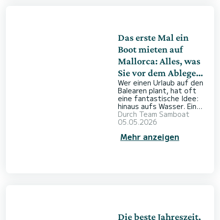
möchten: Wer die
saisonalen
Besonderheiten kennt,
kann seine Route optimal
planen. Mit SamBoat
Das erste Mal ein
finden Sie das passend
Boot mieten auf
Mallorca: Alles, was
Sie vor dem Ablegen
Wer einen Urlaub auf den
wissen müssen
Balearen plant, hat oft
eine fantastische Idee:
hinaus aufs Wasser. Ein
Boot zum ersten Mal zu
Durch
Team Samboat
mieten, wirkt auf den
05.05.2026
ersten Blick vielleicht
Mehr anzeigen
etwas herausfordernd,
ist aber unkompliziert und
unglaublich bereichernd.
Bei SamBoat finden Sie
ganz leicht das passende
Boot für Ihre Pläne. Ob
Sie in einer versteckten
Sandbucht ankern oder
einen Schwarm bunter
Fische am Boot vor
Die beste Jahreszeit,