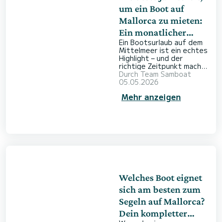
um ein Boot auf
Mallorca zu mieten:
Ein monatlicher
Ein Bootsurlaub auf dem
Leitfaden
Mittelmeer ist ein echtes
Highlight – und der
richtige Zeitpunkt macht
den Unterschied. Mallorca
Durch
Team Samboat
zeigt sich im
05.05.2026
Jahresverlauf immer
Mehr anzeigen
wieder von einer anderen
Seite und bietet je nach
Saison ganz
unterschiedliche
Erlebnisse. Ob Sie lieber
in ruhigen Buchten
entspannen oder das
lebhafte Treiben des
Sommers genießen
möchten: Mit der
passenden Planung wird
Welches Boot eignet
Ihr Törn zu einem
sich am besten zum
Segeln auf Mallorca?
Dein kompletter