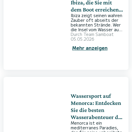
Ibiza, die Sie mit
dem Boot erreichen
Ibiza zeigt seinen wahren
können
Zauber oft abseits der
bekannten Strände. Wer
die Insel vom Wasser aus
erkundet, entdeckt eine
Durch
Team Samboat
faszinierende Mischung
05.05.2026
aus lebendiger Energie
Mehr anzeigen
und entspannter Stille.
Mit einem gemieteten
Boot erreichen Sie
abgelegene Buchten und
versteckte Strände, die
vom Land aus kaum
zugänglich sind. SamBoat
bringt Sie unkompliziert
mit erfahrenen
Bootseignern und
Skippern zusammen �
Wassersport auf
Menorca: Entdecken
Sie die besten
Wasserabenteuer der
Menorca ist ein
Insel
mediterranes Paradies,