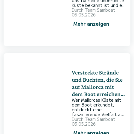
das für seine unberührte
Küste bekannt ist und ein
ideales Revier für
Durch
Team Samboat
Meeresliebhaber bietet.
05.05.2026
Mieten Sie ein Boot mit
Mehr anzeigen
SamBoat und gestalten
Sie Ihren Törn ganz nach
Ihren Wünschen, während
Sie ruhige Buchten,
geschützte
Meeresreservate und
beeindruckende Strände
erkunden. Ob Sie einen
entspannten Tag beim
Schnorcheln über bunten
Fischschwärmen verb
Versteckte Strände
und Buchten, die Sie
auf Mallorca mit
dem Boot erreichen
Wer Mallorcas Küste mit
können
dem Boot erkundet,
entdeckt eine
faszinierende Vielfalt an
Landschaften – und vor
Durch
Team Samboat
allem Orte, die vom
05.05.2026
Trubel der Hauptstrände
Mehr anzeigen
verschont bleiben. Ein