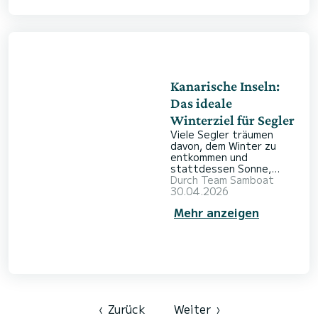
Segelurlaub Sie sich
wünschen. Mallorca steht
für Vielfalt: große
Marinas, steile Klippen
und ein lebendiges
Nachtleben machen die
Insel ideal fü
Kanarische Inseln:
Das ideale
Winterziel für Segler
Viele Segler träumen
davon, dem Winter zu
entkommen und
stattdessen Sonne,
milde Temperaturen und
Durch
Team Samboat
beständige Winde zu
30.04.2026
genießen. Die Kanarischen
Mehr anzeigen
Inseln bieten genau das:
ein abwechslungsreiches
Revier mit warmem
Atlantikwasser, stetigen
Brisen und
beeindruckenden
Vulkanlandschaften. Ob
Sie entspannt von Insel
zu Insel segeln oder
‹
Zurück
Weiter
›
sportliche Passagen auf