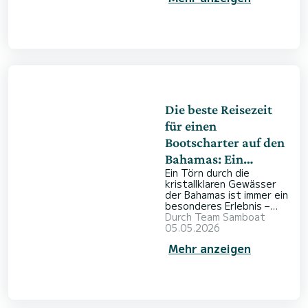
Törn entlang der
Inselküste eröffnet Ihnen
eine neue Perspektive
und macht es möglich, in
abgelegenen Buchten
fernab der Massen zu
ankern. Kristallklares
Wasser, steile Klippen
und die Freiheit, den Kurs
selbst zu besti
Die beste Reisezeit
für einen
Bootscharter auf den
Bahamas: Ein
Ein Törn durch die
kompletter Saison-
kristallklaren Gewässer
Guide
der Bahamas ist immer ein
besonderes Erlebnis –
doch die Wahl der
Durch
Team Samboat
richtigen Reisezeit macht
05.05.2026
den Unterschied. Ob Sie
Mehr anzeigen
versteckte Buchten
entdecken, an einsamen
Stränden entspannen
oder die bunte
Unterwasserwelt beim
Schnorcheln erleben