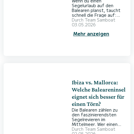
Wenn du einen
Guide
Segelurlaub auf den
Balearen planst, taucht
schnell die Frage auf:
Welches Boot ist für das
Durch
Team Samboat
Segeln rund um Mallorca
03.05.2026
ideal? Egal, ob du
Mehr anzeigen
versteckte Buchten
entlang der Tramuntana-
Küste entdecken oder in
der Nähe lebhafter
Beach Clubs vor Anker
gehen möchtest – die
Wahl des passenden
Boots prägt dein
gesamtes Erlebnis. Von
großzügigen
Katamaranen für Familien
Ibiza vs. Mallorca:
bis zu wendigen S
Welche Baleareninsel
eignet sich besser für
einen Törn?
Die Balearen zählen zu
den faszinierendsten
Segelrevieren im
Mittelmeer. Wer einen
Törn in Spanien plant,
Durch
Team Samboat
steht oft vor der
02.05.2026