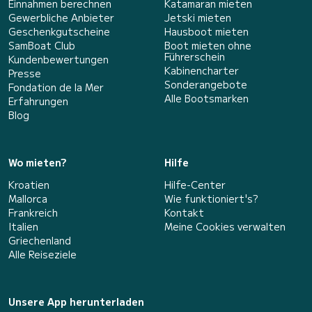
Einnahmen berechnen
Katamaran mieten
Gewerbliche Anbieter
Jetski mieten
Geschenkgutscheine
Hausboot mieten
SamBoat Club
Boot mieten ohne
Führerschein
Kundenbewertungen
Kabinencharter
Presse
Sonderangebote
Fondation de la Mer
Alle Bootsmarken
Erfahrungen
Blog
Wo mieten?
Hilfe
Kroatien
Hilfe-Center
Mallorca
Wie funktioniert's?
Frankreich
Kontakt
Italien
Meine Cookies verwalten
Griechenland
Alle Reiseziele
Unsere App herunterladen