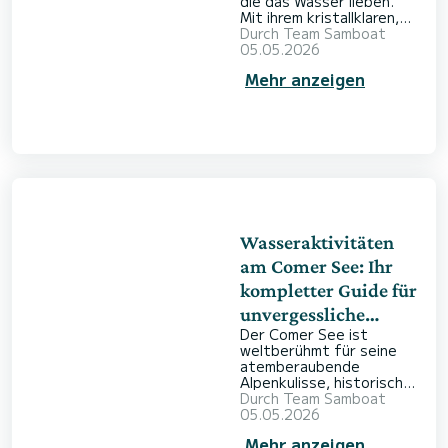
die das Wasser lieben.
Mit ihrem kristallklaren,
türkisfarbenen Meer und
Durch
Team Samboat
Hunderten von Inseln
05.05.2026
eröffnen sie unzählige
Mehr anzeigen
Möglichkeiten für
Abenteuer und Erholung.
Ob Sie lebendige
Korallenriffe erkunden
oder sich beim Hochsee-
Sportfischen versuchen
möchten – dieses
Archipel bietet für jeden
Geschmack das Richtige.
Von rasanten Jetski-
Touren bis
Wasseraktivitäten
am Comer See: Ihr
kompletter Guide für
unvergessliche
Der Comer See ist
Erlebnisse auf
weltberühmt für seine
Italiens schönstem
atemberaubende
Alpenkulisse, historischen
See
Villen und seinen
Durch
Team Samboat
eleganten Charme. Doch
05.05.2026
abseits der mondänen
Mehr anzeigen
Ufer zeigt dieses