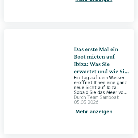
italienische Paradies
seine wahre Faszination
direkt auf dem Wasser.
Mit SamBoat können Sie
ganz flexibel ein Boot
mieten und Ihr Erlebnis
individuell gestalten. Ob
entspannter Morgen im
Kajak, eine actionreiche
Wakeboard-Session oder
Das erste Mal ein
Boot mieten auf
Ibiza: Was Sie
erwartet und wie Sie
Ein Tag auf dem Wasser
sich vorbereiten
eröffnet Ihnen eine ganz
neue Sicht auf Ibiza.
Sobald Sie das Meer vom
Deck eines Bootes aus
Durch
Team Samboat
erleben, wird Ihr Urlaub zu
05.05.2026
einem besonderen
Mehr anzeigen
Erlebnis. Es lohnt sich
immer, Neues
auszuprobieren – und das
Mittelmeer rund um Ibiza
ist dafür ideal. Mit
SamBoat finden Sie