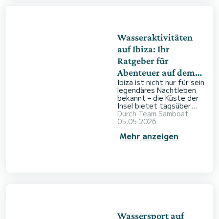
unkompliziert das
passende Boot für Ihre
Pläne, ganz gleich, ob Sie
schon Erfahrung haben
oder zum ersten
Wasseraktivitäten
auf Ibiza: Ihr
Ratgeber für
Abenteuer auf dem
Ibiza ist nicht nur für sein
Wasser
legendäres Nachtleben
bekannt – die Küste der
Insel bietet tagsüber
ebenso faszinierende
Durch
Team Samboat
Erlebnisse. Kristallklares
05.05.2026
Wasser, versteckte
Mehr anzeigen
Buchten und eine bunte
Unterwasserwelt machen
Ibiza zum Traumziel für
alle, die das Meer lieben.
Mit SamBoat können Sie
ein Boot mieten und Ihr
Abenteuer ganz
individuell gestalten. Ob
Sie in abgeschiedenen
Buchten schnorcheln,
Wassersport auf