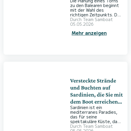
Die Planung eines Törns
Guide
zu den Balearen beginnt
mit der Wahl des
richtigen Zeitpunkts. Der
ideale Moment, um in See
Durch
Team Samboat
zu stechen, hängt ganz
05.05.2026
davon ab, wie Sie Ihren
Mehr anzeigen
Urlaub gestalten
möchten. Von lebhaften
Sommertagen bis zu
entspannten
Frühlingsnachmittagen –
die Bedingungen auf dem
Wasser verändern sich im
Jahresverlauf spürbar.
SamBoat bringt Sie mit
erfahrenen Bootseignern
und Skippern zu
Versteckte Strände
und Buchten auf
Sardinien, die Sie mit
dem Boot erreichen
Sardinien ist ein
können
mediterranes Paradies,
das für seine
spektakuläre Küste, das
leuchtende Wasser und
Durch
Team Samboat
die markanten
05.05.2026