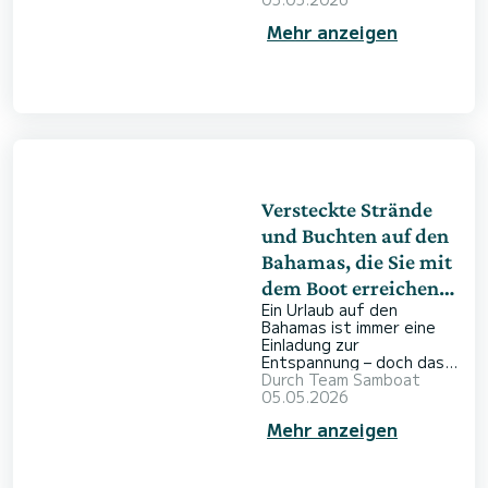
Landschaften bekannt
Mehr anzeigen
ist. Während viele
Besucher die bekannten,
leicht zugänglichen
Strände ansteuern,
offenbart sich der wahre
Zauber der Insel oft
abseits der üblichen
Wege. Mit SamBoat
finden Sie unkompliziert
das passende Boot, um
ruhige Buchten und
Versteckte Strände
geheime Meeresarme zu
und Buchten auf den
en
Bahamas, die Sie mit
dem Boot erreichen
Ein Urlaub auf den
können
Bahamas ist immer eine
Einladung zur
Entspannung – doch das
Gefühl, mit dem eigenen
Durch
Team Samboat
Boot vor einem einsamen,
05.05.2026
unberührten Sandstrand
Mehr anzeigen
zu ankern, ist
unvergleichlich. Ein Törn
auf dem Meer schenkt
Ihnen die Freiheit, die