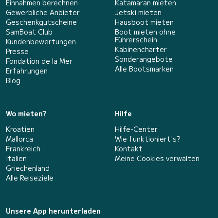
Einnahmen berechnen
Katamaran mieten
Gewerbliche Anbieter
Jetski mieten
Geschenkgutscheine
Hausboot mieten
SamBoat Club
Boot mieten ohne
Führerschein
Kundenbewertungen
Kabinencharter
Presse
Sonderangebote
Fondation de la Mer
Alle Bootsmarken
Erfahrungen
Blog
Wo mieten?
Hilfe
Kroatien
Hilfe-Center
Mallorca
Wie funktioniert's?
Frankreich
Kontakt
Italien
Meine Cookies verwalten
Griechenland
Alle Reiseziele
Unsere App herunterladen