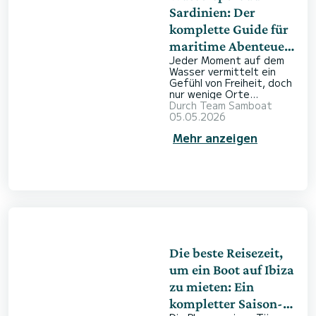
Sardinien: Der
komplette Guide für
maritime Abenteuer
Jeder Moment auf dem
im Mittelmeer
Wasser vermittelt ein
Gefühl von Freiheit, doch
nur wenige Orte
beflügeln die Fantasie so
Durch
Team Samboat
sehr wie die Küsten
05.05.2026
Sardiniens. Ob Sie Ihren
Mehr anzeigen
Urlaub damit verbringen
möchten, versteckte
Buchten zu erkunden, in
farbenfrohe
Unterwasserwelten
einzutauchen oder beim
Segeln den Wind in den
Haaren zu spüren – diese
Insel bietet unzählige
Möglichkeiten. Ein Boot
zu mieten gibt Ihne
Die beste Reisezeit,
um ein Boot auf Ibiza
zu mieten: Ein
kompletter Saison-