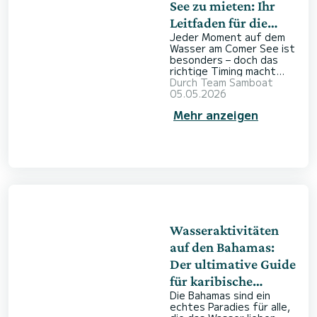
See zu mieten: Ihr
Leitfaden für die
Jeder Moment auf dem
Saisonplanung
Wasser am Comer See ist
besonders – doch das
richtige Timing macht
Ihren Ausflug wirklich
Durch
Team Samboat
unvergesslich. Wer eine
05.05.2026
Reise nach Norditalien
Mehr anzeigen
plant, fragt sich schnell,
wann die beste Zeit ist,
um diese berühmten
Gewässer zu erkunden.
Ein Boot am Comer See
zu mieten eröffnet Ihnen
einzigartige Perspektiven
auf historische Villen,
imposante Berge und
malerische Uferorte. Mit
Sa
Wasseraktivitäten
auf den Bahamas:
Der ultimative Guide
für karibische
Die Bahamas sind ein
Abenteuer auf dem
echtes Paradies für alle,
Wasser