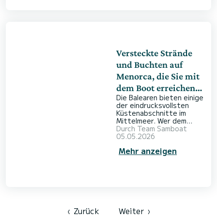
Inselwelt in Ihrem eigenen
Rhythmus zu entdecken.
Mit Tausenden von Inseln
und Cays, die sich über
das türkisfarbene
Wasser verteilen, wird
jeder Tag zu ein
Versteckte Strände
und Buchten auf
Menorca, die Sie mit
dem Boot erreichen
Die Balearen bieten einige
können
der eindrucksvollsten
Küstenabschnitte im
Mittelmeer. Wer dem
Trubel entfliehen
Durch
Team Samboat
möchte, findet auf
05.05.2026
Menorca zahlreiche
Mehr anzeigen
versteckte Orte, die nur
vom Wasser aus
erreichbar sind. Mit einem
gemieteten Boot können
Sie dort den Anker
werfen, wo das Festland
keine Wege bietet. Egal,
ob Sie von feinem weißen
‹
Zurück
Weiter
›
Sand oder von