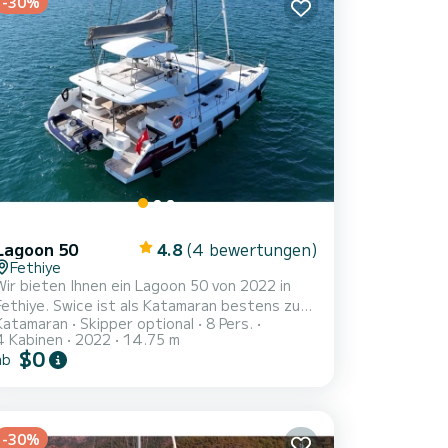
-30%
Lagoon 50
4.8
(4 bewertungen)
Fethiye
Wir bieten Ihnen ein Lagoon 50 von 2022 in
Fethiye. Swice ist als Katamaran bestens zum
Katamaran
Skipper optional
8 Pers.
Chartern geeignet. Mit seinen angenehmen
4 Kabinen
2022
14.75 m
Fahreigenschaften eignet sich dieses Schiff
$0
ab
ideal für einen Törn von einer Woche und mehr.
Das Boot hat 4 Kabinen mit allem Komfort und
eine Kapazität von 8 Personen. Mit einer
Gesamtlänge von 15 Metern wird es Ihr
-30%
perfekter Begleiter sein, um einen