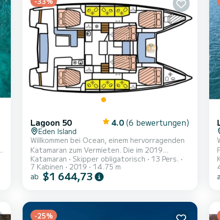
-33%
Lagoon 50
4.0
(6 bewertungen)
Eden Island
Willkommen bei Ocean, einem hervorragenden
Katamaran zum Vermieten. Die im 2019
Katamaran
Skipper obligatorisch
13 Pers.
hergestellte Lagoon 50 bringt Sie zu den
7 Kabinen
2019
14.75 m
schönsten Ankerplätzen von Eden Island. Das
$1 644,73
ab
Boot verfügt über 7 komfortable Kabinen und
eine Bootskapazität von 13 Personen. Mit
einer Gesamtlänge von 15 Metern ist es Ihr
bester Verbündeter für einen
-25%
r
außergewöhnlichen Urlaub auf dem Wasser in