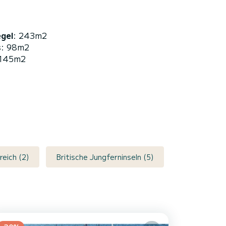
egel
: 243m2
s
: 98m2
 145m2
reich (2)
Britische Jungferninseln (5)