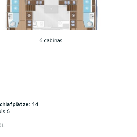
6 cabinas
chlafplätze
: 14
bis 6
0L