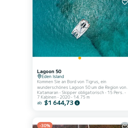
Lagoon 50
Eden Island
Kommen Sie an Bord von Tigrus, ein
wunderschönes Lagoon 50 um die Region von
Katamaran
Skipper obligatorisch
15 Pers.
Eden Island zu entdecken. Das Katamaran
7 Kabinen
2020
14.75 m
wurde 2020 gebaut und verspricht hohen
$1 644,73
ab
Komfort auf See. Das Boot hat 7 Kabinen mit
allem Komfort und eine Kapazität von 14
Personen. Mit einer Gesamtlänge von 15
Metern wird es Ihr perfekter Begleiter sein,
-30%
um einen einzigartigen Urlaub auf dem Wasse