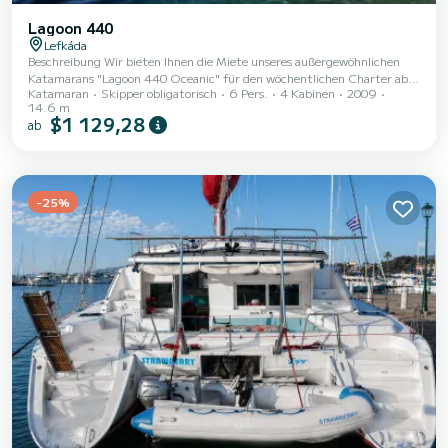
Lagoon 440
Lefkáda
Beschreibung Wir bieten Ihnen die Miete unseres außergewöhnlichen
Katamarans "Lagoon 440 Oceanic" für den wöchentlichen Charter ab
Katamaran
Skipper obligatorisch
6 Pers.
4 Kabinen
2009
Lefkada an. Der Katamaran wird mit einem im Preis imbegriffenen
14.6 m
professionellen Skipper vermietet. Der Teil Griechenlands, den wir
$1 129,28
ab
besuchen werden, ist der ionische: Fiscardo, Itaca, Atokos, Kastos,
Kalamos, Mystica, Meganisi, Nidri, Skorpion, Ormos, Syvota. Ganz
wichtig sind die Meereswetterbedingungen, die vor der Reise überprüft
werden. Die Meeresausrüstung und...
-25%