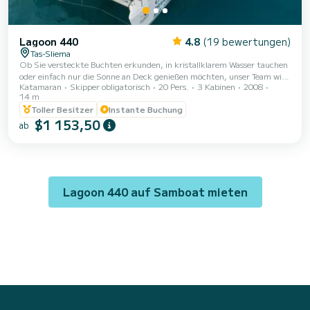
Lagoon 440
4.8
(19 bewertungen)
Tas-Sliema
Ob Sie versteckte Buchten erkunden, in kristallklarem Wasser tauchen
oder einfach nur die Sonne an Deck genießen möchten, unser Team wird
Katamaran
Skipper obligatorisch
20 Pers.
3 Kabinen
2008
mit Ihnen zusammenarbeiten, um ein maßgeschneidertes
14 m
Reiseprogramm zu erstellen, das all Ihre Wünsche erfüllt. Unser Ziel ist
Toller Besitzer
Instante Buchung
es, Ihnen ein außergewöhnliches und persönliches Erlebnis zu bieten, das
$1 153,50
Sie ein Leben lang schätzen werden. Mieten Sie dieses wunderschöne
ab
Lagoon 440 Katamaran in Malta! Dieser geräumige Katamaran ist voll
ausgestattet und bietet Pla...
Lagoon 440 auf Samboat mieten