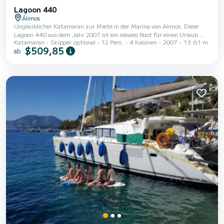
Lagoon 440
Álimos
Unglaublicher Katamaran zur Miete in der Marina von Alimos. Diese
Lagoon 440 aus dem Jahr 2007 ist ein ideales Boot für einen Urlaub mit
Katamaran
Skipper optional
12 Pers.
4 Kabinen
2007
13.61 m
Familie oder Freunden. Sie werden eine außergewöhnliche Kreuzfahrt
$509,85
ab
auf diesem 14 Meter langen Katamaran erleben. Sie können während
der Kreuzfahrt bis zu 12 Passagiere unterbringen und die 4 Kabinen
mit absolutem Komfort nutzen. Für Ihren Komfort verfügt Georgina
über 4 Toiletten mit Dusche. Dieses Boot ist mit einem Lattengroßsegel
und einer Rollgenua a...