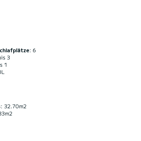
chlafplätze
: 6
bis 3
is 1
0L
s
: 32.70m2
 33m2