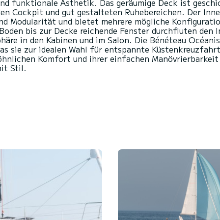
und funktionale Ästhetik. Das geräumige Deck ist gesc
den Cockpit und gut gestalteten Ruhebereichen. Der Inn
d Modularität und bietet mehrere mögliche Konfiguratio
 Boden bis zur Decke reichende Fenster durchfluten den 
häre in den Kabinen und im Salon. Die Bénéteau Océanis 
was sie zur idealen Wahl für entspannte Küstenkreuzfah
wöhnlichen Komfort und ihrer einfachen Manövrierbarkeit