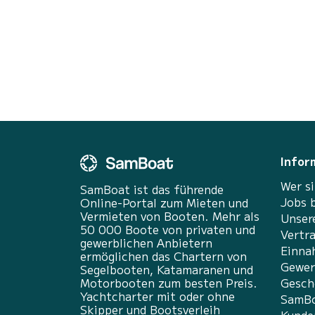
Multifunktionsbildschirm 9" GARMIN GT20-T
Sonde SOUND-Paket inklusive: FUSION MS-
RA7ON 50W x4 Außenlautsprecher
STANDARD-POLSTERVERSION inklusive: Marli
Auster-Polsterung Bank H...
Infor
Wer si
SamBoat ist das führende
Jobs 
Online-Portal zum Mieten und
Vermieten von Booten. Mehr als
Unser
50 000 Boote von privaten und
Vertr
gewerblichen Anbietern
Einna
ermöglichen das Chartern von
Gewer
Segelbooten, Katamaranen und
Motorbooten zum besten Preis.
Gesch
Yachtcharter mit oder ohne
SamBo
Skipper und Bootsverleih