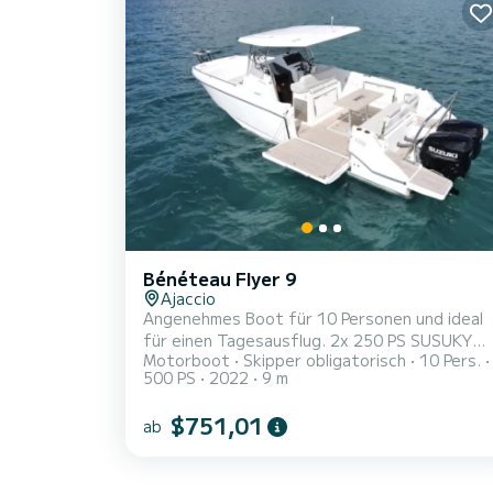
Seetüchtigkeit. Ausgestattet mit zwei 250
PS-Motoren, garantiert es Geschwindigkeit,
Sicherheit und Spaß für alle Arten von
Ausflü...
Bénéteau Flyer 9
Ajaccio
Angenehmes Boot für 10 Personen und ideal
für einen Tagesausflug. 2x 250 PS SUSUKY
Motorboot
Skipper obligatorisch
10 Pers.
KOMFORT-FINISH einschließlich: Elektrische
500 PS
2022
9 m
Ankerwinde Zusätzliche Badeplattformen 25-
L-Warmwasserbereiter Stromkreis mit
$751,01
ab
Landstrom + Ladegerät Herd außerhalb des
Gases 49-l-Kühlschrank im Cockpit
ELEKTRONIKPAKET einschließlich: GARMIN-