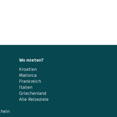
die ein Boot auf Menorca mieten möchten. Mit
zwei hochmodernen 200 PS-Motoren von
Suzuki können Sie mit diesem Boot mit einer
Höchstgeschwindigkeit von 42 Knoten und
einer Reiseg...
Wo mieten?
Kroatien
Mallorca
Frankreich
Italien
Griechenland
Alle Reiseziele
chein