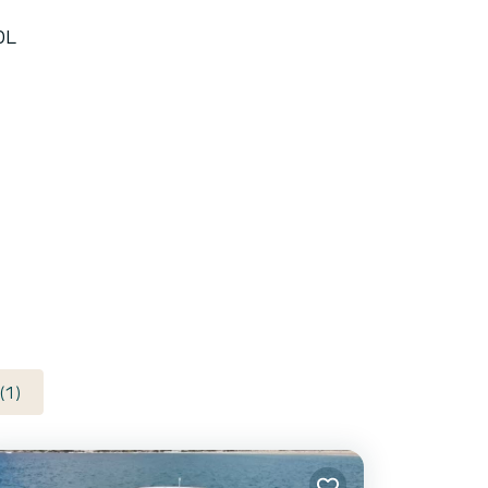
0L
(1)