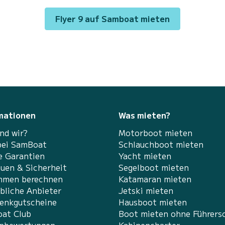
M
Kabine mit separatem Bad und Dusche. Sehr
großes Sonnendeck und Sofa im Bug, Tisch mit
Flyer 9 auf Samboat mieten
6 bequemen Sitzplätzen im Heck. Klappbare
n
Bordwand mit einzigartigem Zugang zum Meer.
Na...
mationen
Was mieten?
nd wir?
Motorboot mieten
bei SamBoat
Schlauchboot mieten
e Garantien
Yacht mieten
auen & Sicherheit
Segelboot mieten
hmen berechnen
Katamaran mieten
bliche Anbieter
Jetski mieten
enkgutscheine
Hausboot mieten
at Club
Boot mieten ohne Führers