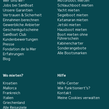
Wer sind wir?
Motorboot mieten
Jobs bei SamBoat
Schlauchboot mieten
Unsere Garantien
Yacht mieten
Vertrauen & Sicherheit
Segelboot mieten
Einnahmen berechnen
Katamaran mieten
Gewerbliche Anbieter
Jetski mieten
Geschenkgutscheine
Hausboot mieten
SamBoat Club
Boot mieten ohne
Führerschein
Kundenbewertungen
Kabinencharter
Presse
Sonderangebote
Fondation de la Mer
Alle Bootsmarken
Erfahrungen
Blog
Wo mieten?
Hilfe
Kroatien
Hilfe-Center
Mallorca
Wie funktioniert's?
Frankreich
Kontakt
Italien
Meine Cookies verwalten
Griechenland
Alle Reiseziele