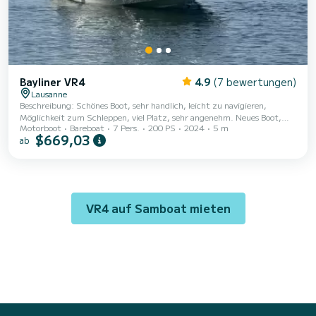
Bayliner VR4
4.9
(7 bewertungen)
Lausanne
Beschreibung: Schönes Boot, sehr handlich, leicht zu navigieren,
Möglichkeit zum Schleppen, viel Platz, sehr angenehm. Neues Boot,
Motorboot
Bareboat
7 Pers.
200 PS
2024
5 m
Wasserung im August 2024, Radio MP3. Privater Parkplatz auf Anfrage
$669,03
ab
verfügbar
VR4 auf Samboat mieten