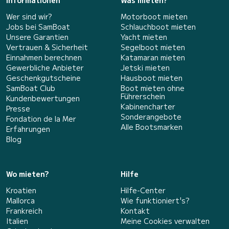
Informationen
Was mieten?
Wer sind wir?
Motorboot mieten
Jobs bei SamBoat
Schlauchboot mieten
Unsere Garantien
Yacht mieten
Vertrauen & Sicherheit
Segelboot mieten
Einnahmen berechnen
Katamaran mieten
Gewerbliche Anbieter
Jetski mieten
Geschenkgutscheine
Hausboot mieten
SamBoat Club
Boot mieten ohne
Führerschein
Kundenbewertungen
Kabinencharter
Presse
Sonderangebote
Fondation de la Mer
Alle Bootsmarken
Erfahrungen
Blog
Wo mieten?
Hilfe
Kroatien
Hilfe-Center
Mallorca
Wie funktioniert's?
Frankreich
Kontakt
Italien
Meine Cookies verwalten