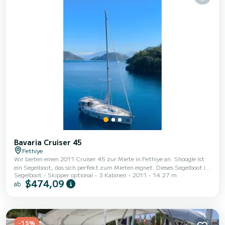
Bavaria Cruiser 45
Fethiye
Wir bieten einen 2011 Cruiser 45 zur Miete in Fethiye an. Shoogle ist
ein Segelboot, das sich perfekt zum Mieten eignet. Dieses Segelboot ist
Segelboot
Skipper optional
3 Kabinen
2011
14.27 m
für eine einwöchige oder längere Kreuzfahrt sehr angenehm zu
$474,09
ab
manövrieren. Das Boot verfügt über 4 komfortable Kabinen und bietet
Platz für 8 Personen. Mit einer Gesamtlänge von 14 Metern wird es Ihr
bester Verbündeter für einen außergewöhnlichen Urlaub auf dem
Wasser in der Umgebung von Fethiye sein Dieser Cruiser 45 ist mit 3
Toiletten mit Dusche ausg...
-15%