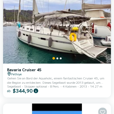
Bavaria Cruiser 45
Fethiye
Gehen Sie an Bord der Aquaholic, einem fantastischen Cruiser 45, um
die Region zu entdecken. Dieses Segelboot wurde 2013 gebaut, um
Segelboot
Skipper optional
8 Pers.
4 Kabinen
2013
14.27 m
umfassenden Komfort und Leistung auf See zu gewährleisten. Das
$344,90
ab
Segelboot ist 14 Meter lang und hat 75 PS. Die 4 Kabinen bieten Platz
für 8 Passagiere während der Fahrt. Dieser Cruiser 45 ist mit 3
Toiletten mit Dusche ausgestattet. Dieses Boot ist mit einem
Rollgroßsegel und einer Rollgenua ausgestattet. Es verfügt über
folgende Ausstattung: Autopilot, Außenl...