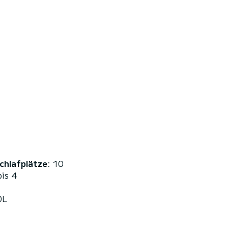
chlafplätze
: 10
bis 4
0L