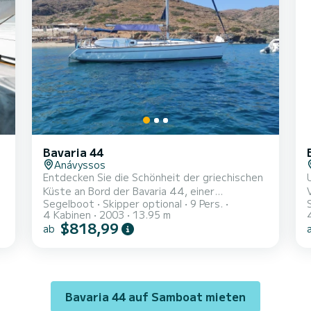
Für Ihren Komfort verfügt Hellenic Sky über 2
Toiletten mit Dusche Dieses B...
Bavaria 44
Anávyssos
Entdecken Sie die Schönheit der griechischen
Küste an Bord der Bavaria 44, einer
Segelboot
Skipper optional
9 Pers.
geräumigen und gut ausgestatteten
4 Kabinen
2003
13.95 m
Segelyacht, die in Anavyssos, Griechenland,
od
$818,99
ab
stationiert ist. Sie vereint Komfort, Leistung
und zeitlose Segel-Eleganz und bietet eine
ausgezeichnete Gelegenheit, die
atemberaubenden Gewässer der Ägäis mit Stil
zu erkunden. Ideal gelegen für unvergessliche
Bavaria 44 auf Samboat mieten
Kreuzfahrten, ist die Bavaria 44 perfekt für
ver