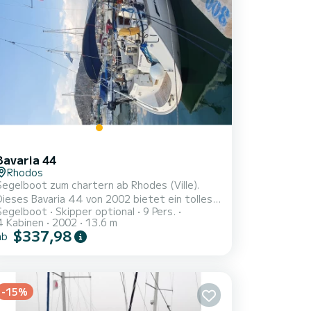
Bavaria 44
Rhodos
Segelboot zum chartern ab Rhodes (Ville).
Dieses Bavaria 44 von 2002 bietet ein tolles
Segelboot
Skipper optional
9 Pers.
Preis-Leistung-Verhältnis für einen
4 Kabinen
2002
13.6 m
mehrtägigen oder mehrwöchigen Törn. Das
$337,98
ab
Boot hat 4 Kabinen mit allem Komfort und eine
Kapazität von 9 Personen. Mit einer
Gesamtlänge von 14 Metern wird es Ihr
perfekter Begleiter sein, um einen
-15%
einzigartigen Urlaub auf dem Wasser in der
Umgebung von Rhodes (Ville) zu verbringen.