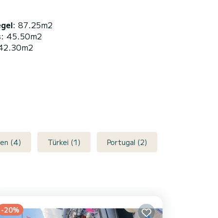
egel
: 87.25m2
s
: 45.50m2
 42.30m2
en (4)
Türkei (1)
Portugal (2)
-20%