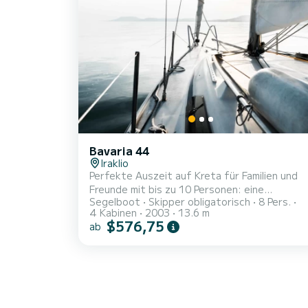
über 2 Toiletten mit Dusche. Dieses Boot ist
mit einem Rollgroßsegel...
Bavaria 44
Iraklio
Perfekte Auszeit auf Kreta für Familien und
Freunde mit bis zu 10 Personen: eine
Segelboot
Skipper obligatorisch
8 Pers.
halbtägige (4,5 Stunden) Fahrt auf einer
4 Kabinen
2003
13.6 m
klassischen 44-Fuß-Segelyacht von Heraklion,
$576,75
ab
um das Ägäische Meer zu erkunden und in den
Buchten der Insel Dia oder Agia Pelagia zum
Schwimmen, Schnorcheln und Entspannen vor
Anker zu gehen. Transfer (nicht inbegriffen,
zusätzlich pro Person) wird vom Küstengebiet
zwischen Fodele und Malia angeboten.