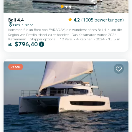
Bali 4.4
4.2
(1005 bewertungen)
Praslin Island
Kommen Sie an Bord von FARADAY, ein wunderschönes Bali 4.4 um die
Region von Praslin Island zu entdecken. Das Katamaran wurde 2024
Katamaran
Skipper optional
10 Pers.
4 Kabinen
2024
13.5 m
gebaut und verspricht hohen Komfort auf See. Das Katamaran ist 14
$796,40
ab
Meter lang und verfügt über 118 PS. Mit seinen 4 Kabinen kann das
Schiff bis zu 10 Personen für einen Törn aufnehmen. Dieses Bali 4.4
verfügt über 4 Toiletten mit Dusche. Dieses Boot ist mit einem
Durchgelattetes Großsegel und einem Rollgenua ausgest...
-15%