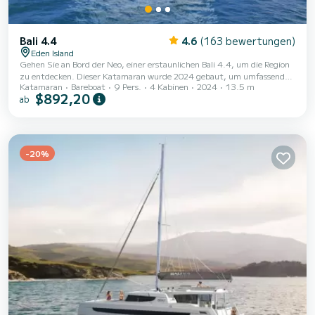
Bali 4.4
4.6
(163 bewertungen)
Eden Island
Gehen Sie an Bord der Neo, einer erstaunlichen Bali 4.4, um die Region
zu entdecken. Dieser Katamaran wurde 2024 gebaut, um umfassenden
Katamaran
Bareboat
9 Pers.
4 Kabinen
2024
13.5 m
Komfort und Leistung auf See zu gewährleisten. Sie werden eine
$892,20
ab
außergewöhnliche Kreuzfahrt auf diesem 14 Meter langen Katamaran
erleben. Sie können während der Kreuzfahrt bis zu 9 Passagiere
unterbringen und die 4 Kabinen mit vollem Komfort nutzen. Für Ihren
Komfort verfügt Neo über 4 Toiletten mit Dusche Es verfügt über die
folgende Ausstattung: Autopilo...
-20%