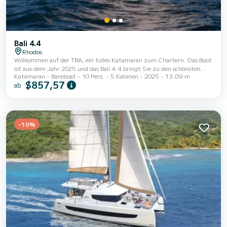
Bali 4.4
Rhodos
Willkommen auf der TBA, ein tolles Katamaran zum Chartern. Das Boot
ist aus dem Jahr 2025 und das Bali 4.4 bringt Sie zu den schönsten
Katamaran
Bareboat
10 Pers.
5 Kabinen
2025
13.09 m
Ankerplätzen um Rhodes (Ville). Das Boot hat 5 Kabinen mit allem
$857,57
ab
Komfort und eine Kapazität von 10 Personen. Mit einer Gesamtlänge
von 13 Metern wird es Ihr perfekter Begleiter sein, um einen
einzigartigen Urlaub auf dem Wasser in der Umgebung von Rhodes
(Ville) zu verbringen. Dieses Bali 4.4 verfügt über 4 Toiletten mit
Dusche....
-10%