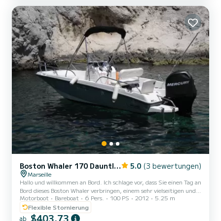
Boston Whaler 170 Dauntless
5.0
(3 bewertungen)
Marseille
Hallo und willkommen an Bord. Ich schlage vor, dass Sie einen Tag an
Bord dieses Boston Whaler verbringen, einem sehr vielseitigen und
Motorboot
Bareboat
6 Pers.
100 PS
2012
5.25 m
sicheren Boot. Wandern, Entdecken, Ankern in hübschen Buchten,
wenig Angeln ... Wir legen das Tagesprogramm so fest, dass es Sie
Flexible Stornierung
rundum zufrieden stellt. Lassen Sie uns loslegen... Laurent
$403,73
ab