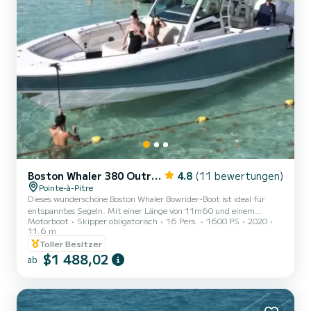
Boston Whaler 380 Outrage
4.8
(11 bewertungen)
Pointe-à-Pitre
Dieses wunderschöne Boston Whaler Bowrider-Boot ist ideal für
entspanntes Segeln. Mit einer Länge von 11m60 und einem
Motorboot
Skipper obligatorisch
16 Pers.
1600 PS
2020
schönen v-förmigen Rumpf fährt es sehr gut auf dem Meer. | Das
11.6 m
Boot ist geräumig und die Seitentür bietet einen garantierten VIP-
Toller Besitzer
Service. | Ausgestattet mit 4x 400 PS Mercury-Motoren, erreicht
$1 488,02
es bei Bedarf mühelos maximalen Komfort.
ab