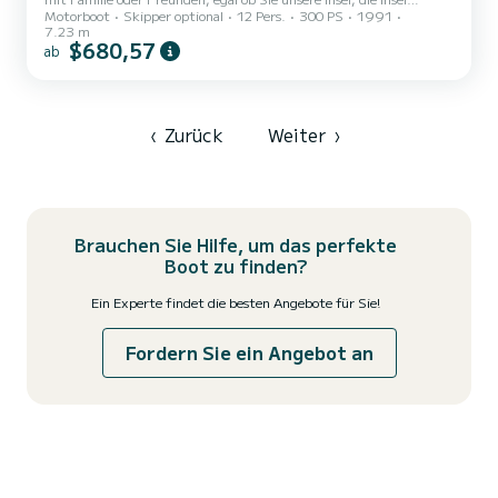
Motorboot
Skipper optional
12 Pers.
300 PS
1991
Tintamarre oder Anguilla erkunden möchten. Geräumig,
7.23 m
komfortabel und komplett ausgestattet, ist dieses Boot perfekt
$680,57
ab
für Ihren Tag auf See.
‹
Zurück
Weiter
›
Brauchen Sie Hilfe, um das perfekte
Boot zu finden?
Ein Experte findet die besten Angebote für Sie!
Fordern Sie ein Angebot an