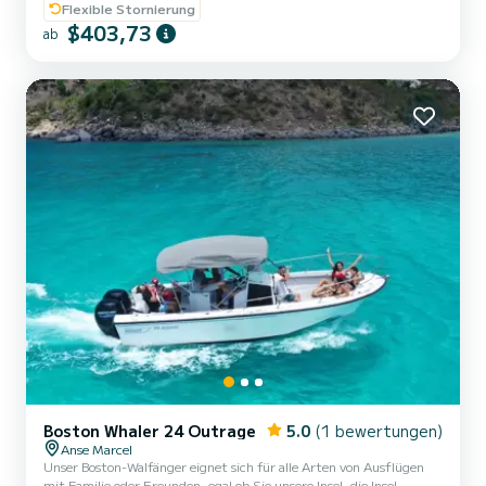
Flexible Stornierung
$403,73
ab
Boston Whaler 24 Outrage
5.0
(1 bewertungen)
Anse Marcel
Unser Boston-Walfänger eignet sich für alle Arten von Ausflügen
mit Familie oder Freunden, egal ob Sie unsere Insel, die Insel