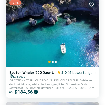
-20%
Boston Whaler 220 Dauntless
5.0
(4 bewertungen)
La Spezia
GROTTE - NATÜRLICHE POOLS UND VIELES MEHR: Entdecke
das Unsichtbare, erlebe das Unzugängliche. Mit meiner Boston
Motorboot
Skipper obligatorisch
8 Pers.
225 PS
2010
7 m
Whaler Dauntless 22', der amerikanischen Legende des Meeres,
$184,56
ab
erlebst du eine exklusive Erfahrung zwischen geheimen Buchten,
Meereshöhlen und traumhaften Sonnenuntergängen. Es gibt einen
Küstenabschnitt zwischen La Spezia, Portovenere und Lerici, den
man nicht zu Fuß erreichen kann. Eine Ecke, die in der Zeit stehen