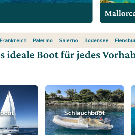
Mallorc
Frankreich
Palermo
Salerno
Bodensee
Flensbu
s ideale Boot für jedes Vorha
lboot
Schlauchboot