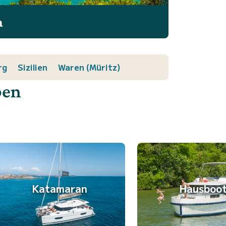
a
rg
Sizilien
Waren (Müritz)
ben
Katamaran
Hausboo