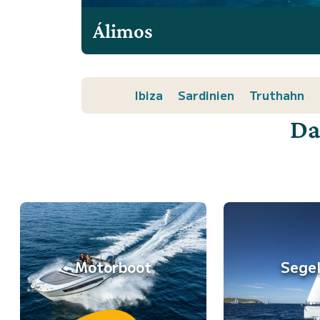
Álimos
Ibiza
Sardinien
Truthahn
Da
Motorboot
Sege