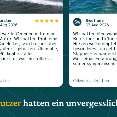
orsten
Swetlana
 Aug 2026
03 Aug 2026
 war in Ordnung mit einem
Wir hatten eine wun
Motor. Wir hatten Probleme
Bootstour und könne
Badeleiter, Ivan hat uns aber
Herzen weiterempfeh
y direkt geholfen. Übergabe,
besonderes Lob geht
Rückgabe… alles
Skipper – er war einf
iert, es war ein toller ...
Mit seiner Erfahrung
seiner sympathischen
oatien
Crikvenica, Kroatien
utzer
hatten ein unvergesslic