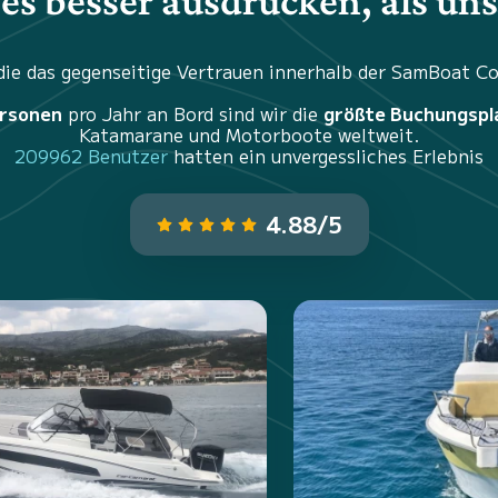
es besser ausdrücken, als un
 die das gegenseitige Vertrauen innerhalb der SamBoat 
ersonen
pro Jahr an Bord sind wir die
größte Buchungspl
Katamarane und Motorboote weltweit.
209962 Benutzer
hatten ein unvergessliches Erlebnis
4.88/5