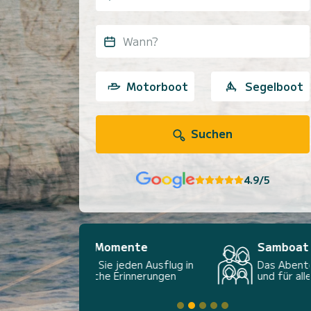
Wann?
Motorboot
Segelboot
Suchen
4.9/5
Samboat Familien
Das Abenteuer auf See, einfach
und für alle zugänglich