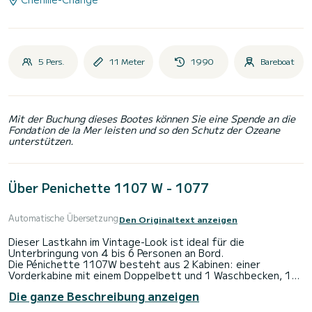
5 Pers.
11 Meter
1990
Bareboat
Mit der Buchung dieses Bootes können Sie eine Spende an die
Fondation de la Mer leisten und so den Schutz der Ozeane
unterstützen.
Über Penichette 1107 W - 1077
Automatische Übersetzung
Den Originaltext anzeigen
Dieser Lastkahn im Vintage-Look ist ideal für die
Unterbringung von 4 bis 6 Personen an Bord.
Die Pénichette 1107W besteht aus 2 Kabinen: einer
Vorderkabine mit einem Doppelbett und 1 Waschbecken, 1
Mittelkabine mit 1 Doppelbett und 1 Einzelbett sowie
Die ganze Beschreibung anzeigen
Sanitäranlagen (1 Dusche, 1 Waschbecken und 1 WC). Die
quadratische Ecke bietet Platz für eine Bank, die in ein