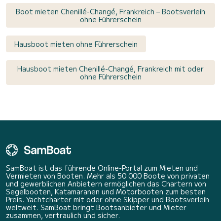
Boot mieten Chenillé-Changé, Frankreich – Bootsverleih
ohne Führerschein
Hausboot mieten ohne Führerschein
Hausboot mieten Chenillé-Changé, Frankreich mit oder
ohne Führerschein
SamBoat ist das führende Online-Portal zum Mieten und
Vermieten von Booten. Mehr als 50 000 Boote von privaten
und gewerblichen Anbietern ermöglichen das Chartern von
Segelbooten, Katamaranen und Motorbooten zum besten
Preis. Yachtcharter mit oder ohne Skipper und Bootsverleih
weltweit. SamBoat bringt Bootsanbieter und Mieter
zusammen, vertraulich und sicher.