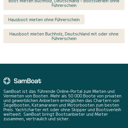
Boot mieten Buchholz, Deutschland – Bootsverleih ohne
Führerschein
Hausboot mieten ohne Führerschein
Hausboot mieten Buchholz, Deutschland mit oder ohne
Führerschein
SamBoat ist das führende Online-Portal zum Mieten und
Vermieten von Booten. Mehr als 50 000 Boote von privaten
und gewerblichen Anbietern ermöglichen das Chartern von
Segelbooten, Katamaranen und Motorbooten zum besten
Preis. Yachtcharter mit oder ohne Skipper und Bootsverleih
weltweit. SamBoat bringt Bootsanbieter und Mieter
zusammen, vertraulich und sicher.