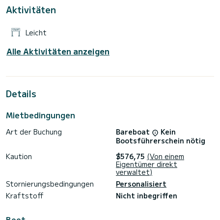
Umgebung von Buchholz.
Aktivitäten
Für Ihren Komfort verfügt MARITIMO 2 | WOMA D 7 -
MARITIMO 2 über 1 Toiletten.
Leicht
Zögern Sie nicht, ein persönliches Angebot anzufordern.
Unser Team berät Sie gerne zu all Ihren Fragen rund um Ihren
Alle Aktivitäten anzeigen
Details
Mietbedingungen
Art der Buchung
Bareboat
Kein
Bootsführerschein nötig
Kaution
$576,75
(Von einem
Eigentümer direkt
verwaltet)
Stornierungsbedingungen
Personalisiert
Kraftstoff
Nicht inbegriffen
Boot