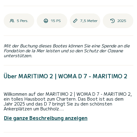
5 Pers.
15 PS
7,5 Meter
2025
Mit der Buchung dieses Bootes können Sie eine Spende an die
Fondation de la Mer leisten und so den Schutz der Ozeane
unterstützen.
Über MARITIMO 2 | WOMA D 7 - MARITIMO 2
Willkommen auf der MARITIMO 2 | WOMA D 7 - MARITIMO 2,
ein tolles Hausboot zum Chartern. Das Boot ist aus dem
Jahr 2025 und das D 7 bringt Sie zu den schönsten
Ankerplätzen um Buchholz.
Die ganze Beschreibung anzeigen
Das Boot verfügt über 2 komfortable Kabinen für bis zu 5
Personen. Mit seinen 8 Metern Länge und einer
Motorleistung von 15 PS bietet sich das Schiff als idealer
Begleiter für einen unvergesslichen Bootsurlaub in der