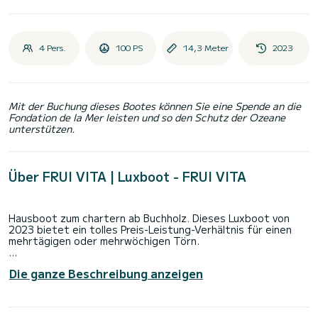
4 Pers.
100 PS
14,3 Meter
2023
Mit der Buchung dieses Bootes können Sie eine Spende an die
Fondation de la Mer leisten und so den Schutz der Ozeane
unterstützen.
Über FRUI VITA | Luxboot - FRUI VITA
Hausboot zum chartern ab Buchholz. Dieses Luxboot von
2023 bietet ein tolles Preis-Leistung-Verhältnis für einen
mehrtägigen oder mehrwöchigen Törn.
Das Hausboot ist 14 Meter lang und verfügt über 60 PS. Mit
Die ganze Beschreibung anzeigen
seinen 2 Kabinen kann das Schiff bis zu 6 Personen für einen
Törn aufnehmen.
Luxboot ist ausgestattet mit 1 Toiletten mit Dusche.