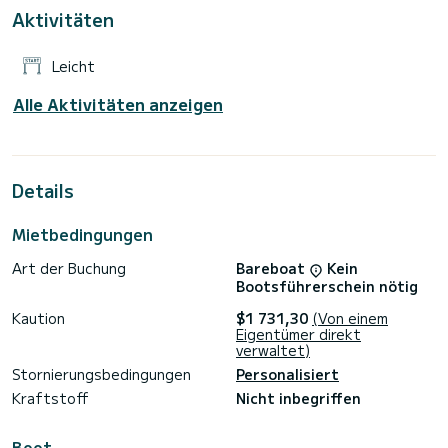
Aktivitäten
Es ist unter anderem mit folgender Ausrüstung
ausgestattet: Außenbordmotor, Bugstrahlruder, TV, Solar-
Panel, Klimaanlage.
Leicht
Buchungsanfragen und unverbindliche Preisanfragen werden
direkt von SamBoat bearbeitet. Über die Plattform erhalten
Alle Aktivitäten anzeigen
Details
Mietbedingungen
Art der Buchung
Bareboat
Kein
Bootsführerschein nötig
Kaution
$1 731,30
(Von einem
Eigentümer direkt
verwaltet)
Stornierungsbedingungen
Personalisiert
Kraftstoff
Nicht inbegriffen
Boot