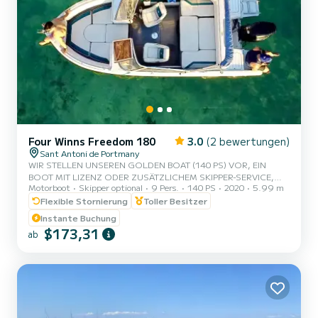
Four Winns Freedom 180
3.0
(2 bewertungen)
Sant Antoni de Portmany
WIR STELLEN UNSEREN GOLDEN BOAT (140 PS) VOR, EIN
BOOT MIT LIZENZ ODER ZUSÄTZLICHEM SKIPPER-SERVICE,
Motorboot
Skipper optional
9 Pers.
140 PS
2020
5.99 m
MIT PLATZ FÜR 8 PERSONEN. IN UNSEREM ANGEBOT
ENTHALTEN SIND GRATIS PADDLE SURFEN UND
Flexible Stornierung
Toller Besitzer
SCHNORCHELN. MIT DIESEM BOOT WERDEN SIE EIN
Instante Buchung
UNVERGESSLICHES ERLEBNIS AUF DER INSEL IBIZA HABEN.
$173,31
ab
**PROMOTION FÜR PAARE - VERLANGEN SIE IHR GESCHENK
FÜR IHR ERLEBNIS.** VORTEILE BEI DER BUCHUNG DIESES
BOOTES: • BESTES PREIS-LEISTUNGS-VERHÄLTNIS. • OHNE
SKIPPER (MIT GRUNDLEGENDEM SCHEIN). • KAPAZITÄT VON 8
P...