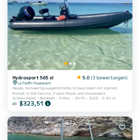
Hydrosport 565 xl
5.0
(3 bewertungen)
La Forêt-Fouesnant
Neues, hochwertig ausgestattetes Schlauchboot mit starrem
Rumpf, 9-Zoll-Garmin, Fusion-Musik und Sonnendeck
Schlauchboot
Bareboat
9 Pers.
90 PS
2026
5.65 m
$323,51
ab