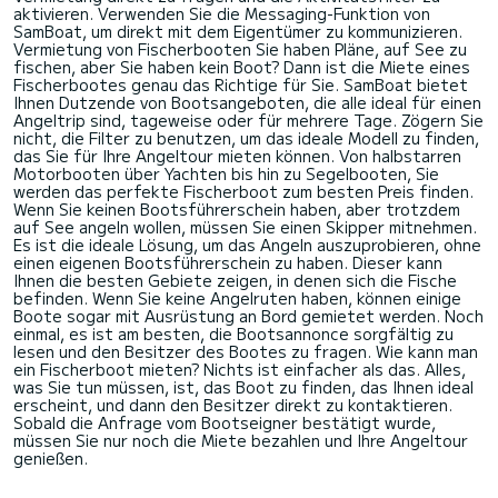
aktivieren. Verwenden Sie die Messaging-Funktion von
SamBoat, um direkt mit dem Eigentümer zu kommunizieren.
Vermietung von Fischerbooten Sie haben Pläne, auf See zu
fischen, aber Sie haben kein Boot? Dann ist die Miete eines
Fischerbootes genau das Richtige für Sie. SamBoat bietet
Ihnen Dutzende von Bootsangeboten, die alle ideal für einen
Angeltrip sind, tageweise oder für mehrere Tage. Zögern Sie
nicht, die Filter zu benutzen, um das ideale Modell zu finden,
das Sie für Ihre Angeltour mieten können. Von halbstarren
Motorbooten über Yachten bis hin zu Segelbooten, Sie
werden das perfekte Fischerboot zum besten Preis finden.
Wenn Sie keinen Bootsführerschein haben, aber trotzdem
auf See angeln wollen, müssen Sie einen Skipper mitnehmen.
Es ist die ideale Lösung, um das Angeln auszuprobieren, ohne
einen eigenen Bootsführerschein zu haben. Dieser kann
Ihnen die besten Gebiete zeigen, in denen sich die Fische
befinden. Wenn Sie keine Angelruten haben, können einige
Boote sogar mit Ausrüstung an Bord gemietet werden. Noch
einmal, es ist am besten, die Bootsannonce sorgfältig zu
lesen und den Besitzer des Bootes zu fragen. Wie kann man
ein Fischerboot mieten? Nichts ist einfacher als das. Alles,
was Sie tun müssen, ist, das Boot zu finden, das Ihnen ideal
erscheint, und dann den Besitzer direkt zu kontaktieren.
Sobald die Anfrage vom Bootseigner bestätigt wurde,
müssen Sie nur noch die Miete bezahlen und Ihre Angeltour
genießen.