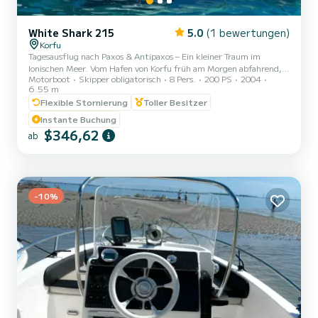
White Shark 215
5.0
(1 bewertungen)
Korfu
Tagesausflug nach Paxos & Antipaxos – Ein kleiner Traum im
Ionischen Meer. Vom Hafen von Korfu früh am Morgen abfahrend,
Motorboot
Skipper obligatorisch
8 Pers.
200 PS
2004
lassen Sie die Stadt hinter sich und begeben sich in die Stille des
6.55 m
Ionischen Meeres. Die Reise fühlt sich an wie eine Fahrt durch das
Flexible Stornierung
Toller Besitzer
Licht – das Wasser spiegelt den Himmel wider, und Ihr Blick
schweift zum Horizont. Erster Stopp Lakka: Ein kleines
Instante Buchung
Küstenparadies am nördlichen Zipfel von Paxos. Hier scheint die
$346,62
ab
Zeit stillzustehen. Das Meer ist ruhig, perfekt für ein erstes Sc...
-10%