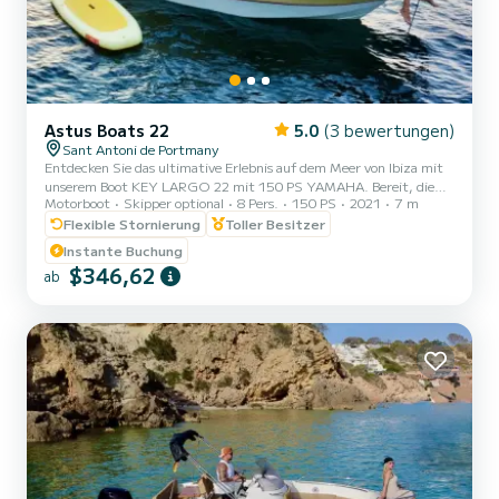
Astus Boats 22
5.0
(3 bewertungen)
Sant Antoni de Portmany
Entdecken Sie das ultimative Erlebnis auf dem Meer von Ibiza mit
unserem Boot KEY LARGO 22 mit 150 PS YAMAHA. Bereit, die
Motorboot
Skipper optional
8 Pers.
150 PS
2021
7 m
kristallklaren Gewässer von Ibiza zu erkunden? Mit unserem KEY
LARGO 22 PREMIUN BOAT 150CV Yamaha können Sie ein
Flexible Stornierung
Toller Besitzer
unglaubliches nautisches Abenteuer erleben. Entspannen Sie sich
Instante Buchung
einfach und genießen Sie! Warum uns wählen? 1. MINDESTENS
$346,62
ab
EINEN PNB-NAVIGATIONSLIZENZ HABEN. Wir bieten Ihnen vor
dem Segeln ein kurzes Training, um sicherzustellen, dass Sie es
selbstbewusst steuern...