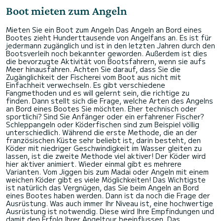
Boot mieten zum Angeln
Mieten Sie ein Boot zum Angeln Das Angeln an Bord eines
Bootes zieht Hunderttausende von Angelfans an. Es ist für
jedermann zugänglich und ist in den letzten Jahren durch den
Bootsverleih noch bekannter geworden. Außerdem ist dies
die bevorzugte Aktivität von Bootsfahrern, wenn sie aufs
Meer hinausfahren. Achten Sie darauf, dass Sie die
Zugänglichkeit der Fischerei vom Boot aus nicht mit
Einfachheit verwechseln. Es gibt verschiedene
Fangmethoden und es will gelernt sein, die richtige zu
finden. Dann stellt sich die Frage, welche Arten des Angelns
an Bord eines Bootes Sie möchten. Eher technisch oder
sportlichi? Sind Sie Anfänger oder ein erfahrener Fischer?
Schleppangeln oder Köderfischen sind zum Beispiel völlig
unterschiedlich. Während die erste Methode, die an der
französischen Küste sehr beliebt ist, darin besteht, den
Köder mit niedriger Geschwindigkeit im Wasser gleiten zu
lassen, ist die zweite Methode viel aktiver! Der Köder wird
hier aktiver animiert. Wieder einmal gibt es mehrere
Varianten. Vom Jiggen bis zum Madai oder Angeln mit einem
weichen Köder gibt es viele Möglichkeiten! Das Wichtigste
ist natürlich das Vergnügen, das Sie beim Angeln an Bord
eines Bootes haben werden. Dann ist da noch die Frage der
Ausrüstung. Was auch immer Ihr Niveau ist, eine hochwertige
Ausrüstung ist notwendig. Diese wird Ihre Empfindungen und
damit den Erfolg Ihrer Angeltour beeinflussen. Das