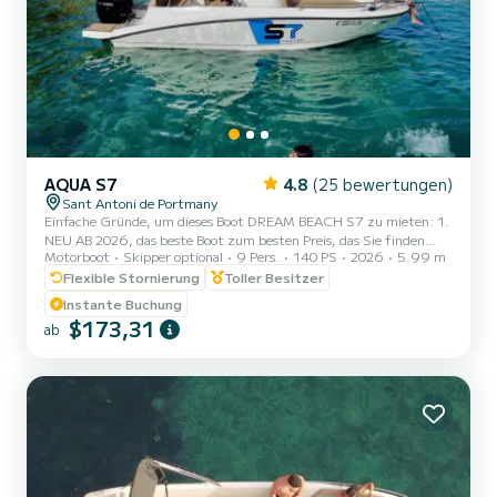
AQUA S7
4.8
(25 bewertungen)
Sant Antoni de Portmany
Einfache Gründe, um dieses Boot DREAM BEACH S7 zu mieten: 1.
NEU AB 2026, das beste Boot zum besten Preis, das Sie finden
Motorboot
Skipper optional
9 Pers.
140 PS
2026
5.99 m
können. 2. Es hat eine sehr elegante Ästhetik und unterscheidet
sich von anderen Booten. 3. KOSTENLOS Stand-Up-Paddle-Board,
Flexible Stornierung
Toller Besitzer
Schnorchelmasken, ZUSÄTZLICH GRATIS MARINE-BOOSTER
Instante Buchung
NAVBOO!! 4. Mindestnavigationslizenz erforderlich, außerdem
$173,31
ab
bieten wir vor Ihrem Erlebnis eine Bootseinweisung an, sodass Sie
keine Erfahrung benötigen. 5. Maximale Sicherheit, Versicherung
inbegri...