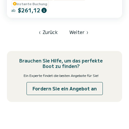
Robust, seetüchtig und perfekt für sportliche Ausflüge geeignet,
Instante Buchung
ist dieses Boot Ihr idealer Verbündeter, um die besten Spots der
$261,12
ab
Region zu erreichen... insbesondere das berühmte Rochebonne
Plateau, bekannt für seine außergewöhnlichen Fänge. Ob Sie auf
der...
‹
Zurück
Weiter
›
Brauchen Sie Hilfe, um das perfekte
Boot zu finden?
Ein Experte findet die besten Angebote für Sie!
Fordern Sie ein Angebot an