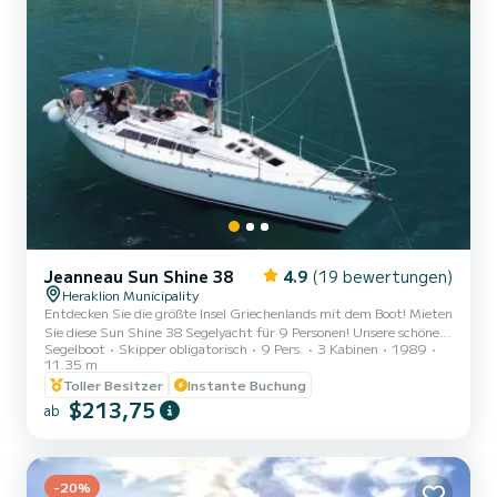
Jeanneau Sun Shine 38
4.9
(19 bewertungen)
Heraklion Municipality
Entdecken Sie die größte Insel Griechenlands mit dem Boot! Mieten
Sie diese Sun Shine 38 Segelyacht für 9 Personen! Unsere schöne
Segelboot
Skipper obligatorisch
9 Pers.
3 Kabinen
1989
und gepflegte Jeanneau Sunshine 38, stationiert in Heraklion,
11.35 m
Kreta, Griechenland, ist für Tagesausflüge zur Insel Dia und den
Toller Besitzer
Instante Buchung
nahegelegenen Stränden verfügbar, sowie für mehrtägige
$213,75
Kreuzfahrten zu den Kykladen (Santorin, Paros, Milos usw.) und
ab
den Dodekanes-Inseln (Astypalaia, Rhodos usw.). Unter Segeln
bietet die Sun Shine 38 ausgezeichnete Richtungsstabilität. Das...
-20%