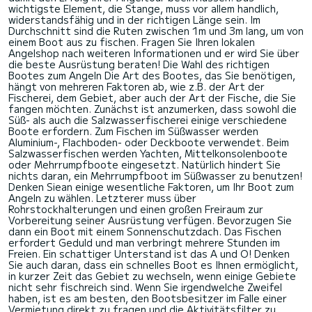
wichtigste Element, die Stange, muss vor allem handlich,
widerstandsfähig und in der richtigen Länge sein. Im
Durchschnitt sind die Ruten zwischen 1m und 3m lang, um von
einem Boot aus zu fischen. Fragen Sie Ihren lokalen
Angelshop nach weiteren Informationen und er wird Sie über
die beste Ausrüstung beraten! Die Wahl des richtigen
Bootes zum Angeln Die Art des Bootes, das Sie benötigen,
hängt von mehreren Faktoren ab, wie z.B. der Art der
Fischerei, dem Gebiet, aber auch der Art der Fische, die Sie
fangen möchten. Zunächst ist anzumerken, dass sowohl die
Süß- als auch die Salzwasserfischerei einige verschiedene
Boote erfordern. Zum Fischen im Süßwasser werden
Aluminium-, Flachboden- oder Deckboote verwendet. Beim
Salzwasserfischen werden Yachten, Mittelkonsolenboote
oder Mehrrumpfboote eingesetzt. Natürlich hindert Sie
nichts daran, ein Mehrrumpfboot im Süßwasser zu benutzen!
Denken Siean einige wesentliche Faktoren, um Ihr Boot zum
Angeln zu wählen. Letzterer muss über
Rohrstockhalterungen und einen großen Freiraum zur
Vorbereitung seiner Ausrüstung verfügen. Bevorzugen Sie
dann ein Boot mit einem Sonnenschutzdach. Das Fischen
erfordert Geduld und man verbringt mehrere Stunden im
Freien. Ein schattiger Unterstand ist das A und O! Denken
Sie auch daran, dass ein schnelles Boot es Ihnen ermöglicht,
in kurzer Zeit das Gebiet zu wechseln, wenn einige Gebiete
nicht sehr fischreich sind. Wenn Sie irgendwelche Zweifel
haben, ist es am besten, den Bootsbesitzer im Falle einer
Vermietung direkt zu fragen und die Aktivitätsfilter zu