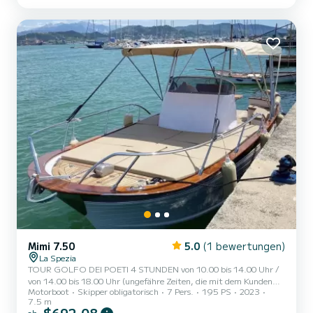
del Sol mit unglaublicher Aussicht, und beobachten Sie auch den
Sonnenuntergan...
Mimi 7.50
5.0
(1 bewertungen)
La Spezia
TOUR GOLFO DEI POETI 4 STUNDEN von 10.00 bis 14.00 Uhr /
von 14.00 bis 18.00 Uhr (ungefähre Zeiten, die mit dem Kunden
Motorboot
Skipper obligatorisch
7 Pers.
195 PS
2023
vereinbart werden müssen) AD MAIORA, ein typisches italienisches
7.5 m
Gozzo mit allem Komfort, um Ihnen ein einzigartiges und