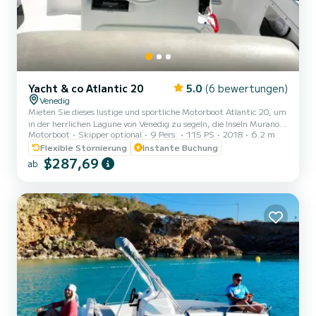
Yacht & co Atlantic 20
5.0
(6 bewertungen)
Venedig
Mieten Sie dieses lustige und sportliche Motorboot Atlantic 20, um
in der herrlichen Lagune von Venedig zu segeln, die Inseln Murano
Motorboot
Skipper optional
9 Pers.
115 PS
2018
6.2 m
und Burano zu bewundern und die natürlichen Oasen in völliger
Freiheit zu entdecken. Auch Lido di Jesolo und seine Strände
Flexible Stornierung
Instante Buchung
erreichen Sie in kürzester Zeit. Dieses Motorboot ist mit einem
$287,69
ab
großen Bug-Sonnendeck mit Kissen, einem bequemen Fahrersitz
mit Mittelkonsole und einem weiteren Hecksitz ausgestattet, von
dem aus Sie die Landschaft bewundern können. Sie finden...