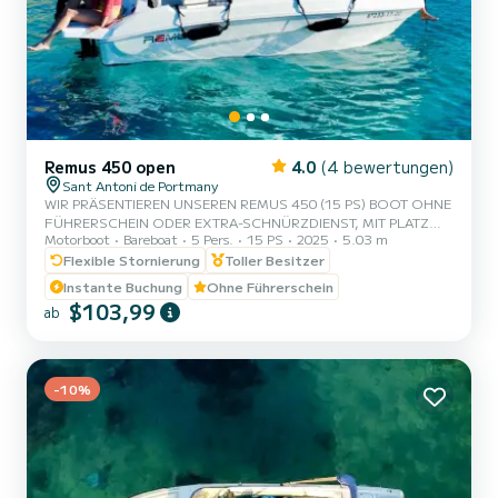
Remus 450 open
4.0
(4 bewertungen)
Sant Antoni de Portmany
WIR PRÄSENTIEREN UNSEREN REMUS 450 (15 PS) BOOT OHNE
FÜHRERSCHEIN ODER EXTRA-SCHNÜRZDIENST, MIT PLATZ
Motorboot
Bareboat
5 Pers.
15 PS
2025
5.03 m
FÜR 5 PERSONEN. BEI IHRER MIETE INKLUSIVE GRATIS PADDLE
SURFEN UND SCHNORCHEL-MASKEN. MIT DIESEM BOOT
Flexible Stornierung
Toller Besitzer
ERLEBEN SIE EINE UNVERGESSLICHE ERFAHRUNG AUF DER
Instante Buchung
Ohne Führerschein
INSEL IBIZA️. **PAARAKTION - VERLANGEN SIE IHR GESCHENK
$103,99
ab
BEI IHRER ERFAHRUNG.** VORTEILE BEI DER BUCHUNG DIESES
BOOTES: • BESTES PREIS-LEISTUNGS-VERHÄLTNIS. • OHNE
KAPITÄN. • PLATZ FÜR 5 PERSONEN. • PADDLE SURFEN UND
SCHNORCHEL-MASKEN GRATIS...
-10%