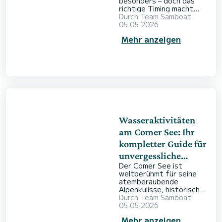
besonders – doch das
richtige Timing macht
Ihren Ausflug wirklich
Durch
Team Samboat
unvergesslich. Wer eine
05.05.2026
Reise nach Norditalien
Mehr anzeigen
plant, fragt sich schnell,
wann die beste Zeit ist,
um diese berühmten
Gewässer zu erkunden.
Ein Boot am Comer See
zu mieten eröffnet Ihnen
einzigartige Perspektiven
auf historische Villen,
imposante Berge und
malerische Uferorte. Mit
Sa
Wasseraktivitäten
am Comer See: Ihr
kompletter Guide für
unvergessliche
Der Comer See ist
Erlebnisse auf
weltberühmt für seine
Italiens schönstem
atemberaubende
Alpenkulisse, historischen
See
Villen und seinen
Durch
Team Samboat
eleganten Charme. Doch
05.05.2026
abseits der mondänen
Mehr anzeigen
Ufer zeigt dieses