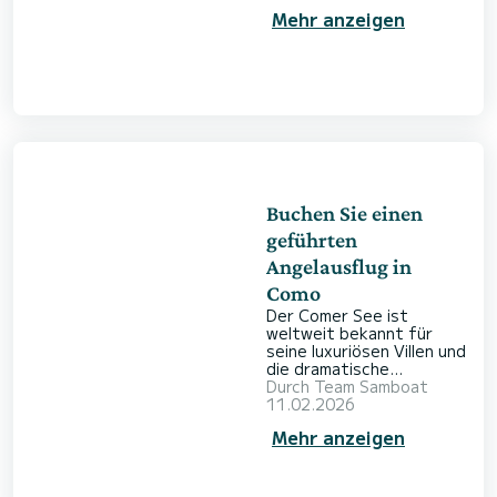
eine stilvolle
Mehr anzeigen
Überraschung für Ihre
Liebsten oder für sich
selbst. Ob für einen
kompletten Tagestörn
oder eine stimmungsvolle
Fahrt in den
Sonnenuntergang – die
passende Bootsmiete
macht den Unterschied.
SamBoat bietet Ihnen
eine breite Auswahl an
Buchen Sie einen
Schiffen für jede
geführten
Angelausflug in
Como
Der Comer See ist
weltweit bekannt für
seine luxuriösen Villen und
die dramatische
Alpenkulisse. Doch unter
Durch
Team Samboat
der spiegelglatten
11.02.2026
Oberfläche verbirgt sich
Mehr anzeigen
eine lebendige
Unterwasserwelt, die für
Sportfischer und
Naturliebhaber