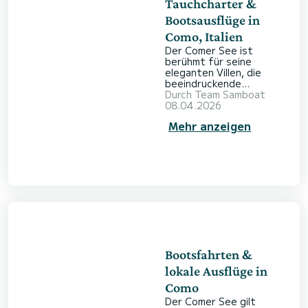
Tauchcharter &
Bootsausflüge in
Como, Italien
Der Comer See ist
berühmt für seine
eleganten Villen, die
beeindruckende
Bergkulisse und das
Durch
Team Samboat
besondere Flair. Doch
08.04.2026
unter der
Mehr anzeigen
Wasseroberfläche
verbirgt sich eine
faszinierende Welt, die
viele Besucher
überrascht. Wer das
Abenteuer sucht,
entdeckt mit einem
gemieteten Boot und
Tauchausrüstung eine
ganz neue Perspektive
auf dieses italienische
Juwel. Ob Sie
Bootsfahrten &
geheimnisvolle
Süßwasserwracks oder
lokale Ausflüge in
Como
Der Comer See gilt