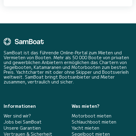
gleichermaßen
faszinierend ist. Egal, ob
Sie bereits passionierter
Angler sind oder eine
aktive
Freizeitbeschäftigung
für die ganze Familie
suchen: Das Angeln auf
diesem
SamBoat ist das führende Online-Portal zum Mieten und
Vermieten von Booten. Mehr als 50 000 Boote von privaten
und gewerblichen Anbietern ermöglichen das Chartern von
Segelbooten, Katamaranen und Motorbooten zum besten
Preis. Yachtcharter mit oder ohne Skipper und Bootsverleih
weltweit. SamBoat bringt Bootsanbieter und Mieter
zusammen, vertraulich und sicher.
Informationen
Was mieten?
Wer sind wir?
Motorboot mieten
Jobs bei SamBoat
Schlauchboot mieten
Unsere Garantien
Yacht mieten
Vertrauen & Sicherheit
Segelboot mieten