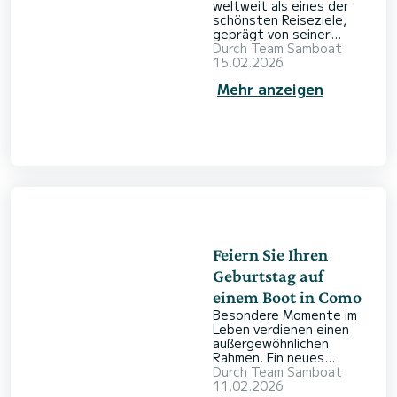
weltweit als eines der
schönsten Reiseziele,
geprägt von seiner
dramatischen
Durch
Team Samboat
Alpenkulisse und der
15.02.2026
eleganten Uferlinie.
Mehr anzeigen
Während die charmanten
Gassen der Dörfer zum
Flanieren einladen, lässt
sich das wahre Wesen
dieses italienischen
Juwels am besten vom
Wasser aus erleben. Es
entsteht ein ganz
besonderes Gefühl von
Freiheit, wenn man über
die tiefblaue Oberfläche
gleitet
Feiern Sie Ihren
Geburtstag auf
einem Boot in Como
Besondere Momente im
Leben verdienen einen
außergewöhnlichen
Rahmen. Ein neues
Lebensjahr auf dem
Durch
Team Samboat
Wasser zu begrüßen, ist
11.02.2026