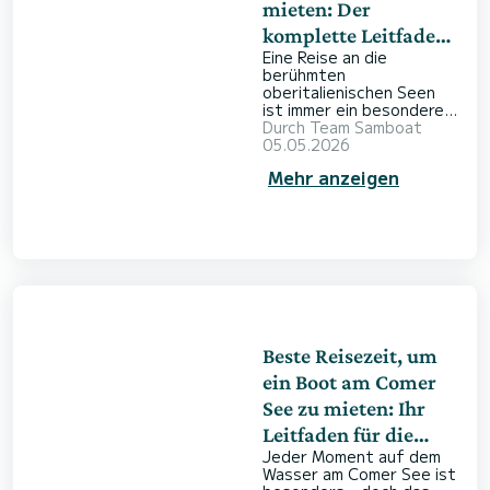
mieten: Der
komplette Leitfaden
Eine Reise an die
für Anfänger
berühmten
oberitalienischen Seen
ist immer ein besonderes
Erlebnis – und der Comer
Durch
Team Samboat
See lässt sich vom
05.05.2026
Wasser aus am
Mehr anzeigen
eindrucksvollsten
entdecken. Wenn Sie zum
ersten Mal ein Boot am
Comer See mieten
möchten, tauchen oft
viele Fragen auf. Ob für
ein paar Stunden oder
einen ganzen Tag: Ein
Bootsausflug ist eine
tolle Überraschung für
Ihre Mitreisenden. Mit
Beste Reisezeit, um
SamBoat finden Sie
ein Boot am Comer
See zu mieten: Ihr
Leitfaden für die
Jeder Moment auf dem
Saisonplanung
Wasser am Comer See ist