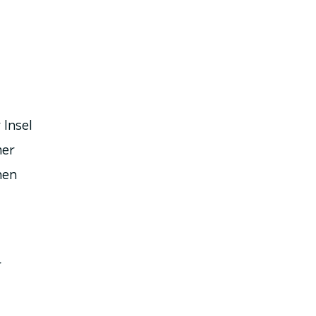
 Insel
mer
hen
r