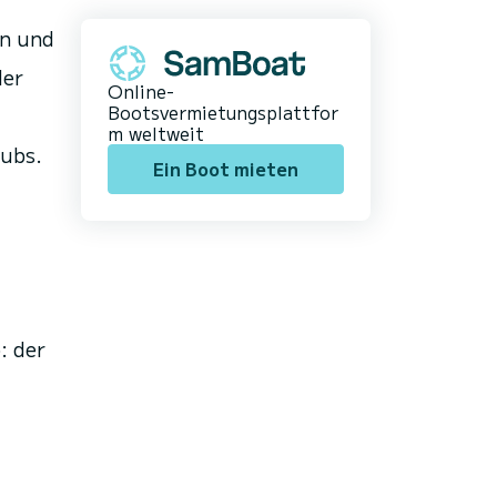
en und
der
Online-
Bootsvermietungsplattfor
m weltweit
Pubs.
Ein Boot mieten
: der