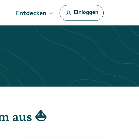
Einloggen
Entdecken
lm aus ⛵