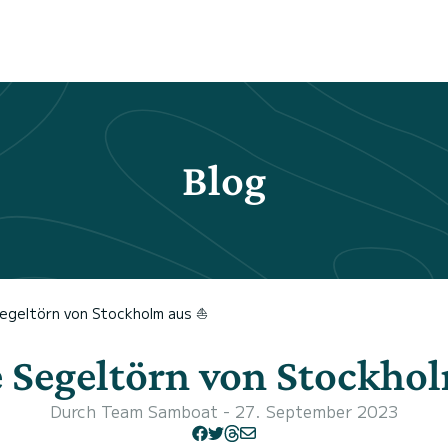
Blog
egeltörn von Stockholm aus ⛵
 Segeltörn von Stockho
Durch
Team Samboat
- 27. September 2023