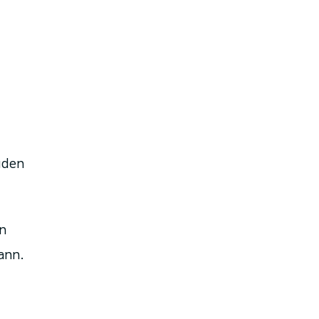
üden
n
ann.