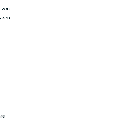
 von
lären
d
äre